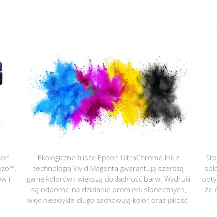
son
Ekologiczne tusze Epson UltraChrome Ink z
Sto
ezo™,
technologią Vivid Magenta gwarantują szerszą
spl
ów i
gamę kolorów i większą dokładność barw. Wydruki
opty
są odporne na działanie promieni słonecznych,
że 
więc niezwykle długo zachowują kolor oraz jakość.