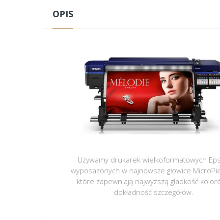
OPIS
Używamy drukarek wielkoformatowych Ep
wyposażonych w najnowsze głowice MicroPi
które zapewniają najwyższą gładkość kolor
dokładność szczegółów.