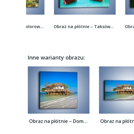
Obraz na płótnie – Kolorowe papugi nad turkusem...
Obraz na płótnie – Taksówki wodne oczekujące na...
Inne warianty obrazu:
Obraz na płótnie – Dom na skarpie –...