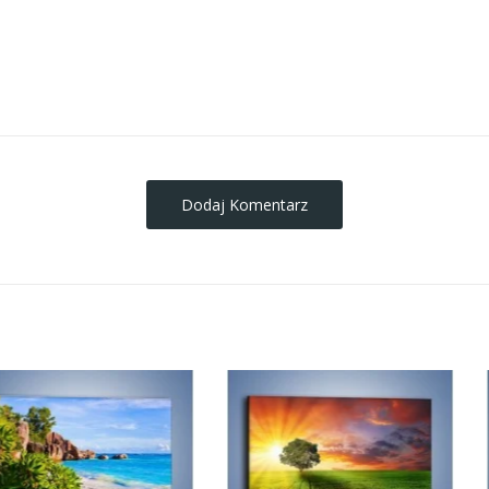
obrazy-na-plotnie
Dodaj Komentarz