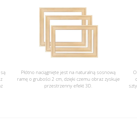
 są
Płótno naciągnięte jest na naturalną sosnową
O
 z
ramę o grubości 2 cm, dzięki czemu obraz zyskuje
az
przestrzenny efekt 3D.
szt