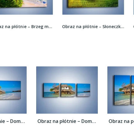
Obraz na płótnie – Brzeg morza jak z bajki –...
Obraz na płótnie – Słoneczko ukryte za...
Obraz na płótnie – Dom na skarpie –...
Obraz na płótnie – Dom na skarpie –...