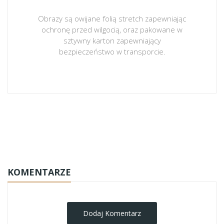
Obrazy są owijane folią stretch zapewniając
ochronę przed wilgocią, oraz pakowane w
sztywny karton zapewniający
bezpieczeństwo w transporcie.
obrazy-na-plotnie
KOMENTARZE
Dodaj Komentarz