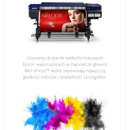
Używamy drukarek wielkoformatowych
Epson wyposażonych w najnowsze głowice
MicroPiezo™, które zapewniają najwyższą
gładkość kolorów i dokładność szczegółów.