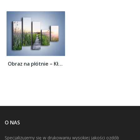
Obraz na płótnie – Kładka wśród mokradeł –...
O NAS
Specjalizujemy się w drukowaniu wysokiej jakości ozdób