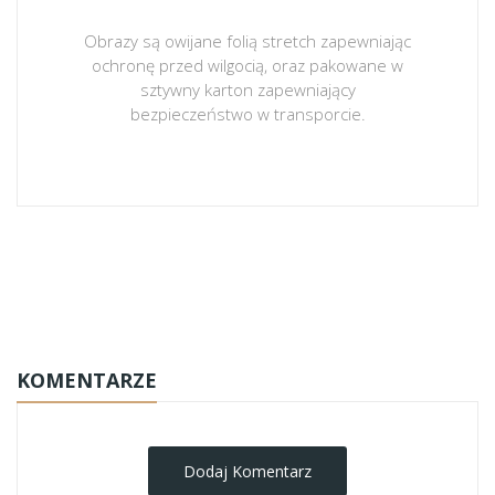
Obrazy są owijane folią stretch zapewniając
ochronę przed wilgocią, oraz pakowane w
sztywny karton zapewniający
bezpieczeństwo w transporcie.
obrazy-na-plotnie
KOMENTARZE
Dodaj Komentarz