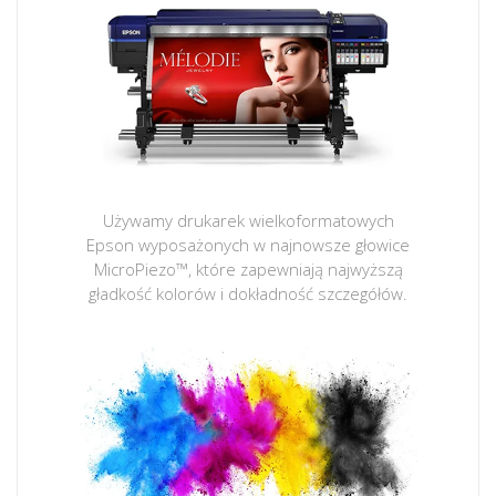
Używamy drukarek wielkoformatowych
Epson wyposażonych w najnowsze głowice
MicroPiezo™, które zapewniają najwyższą
gładkość kolorów i dokładność szczegółów.