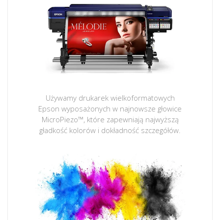
Używamy drukarek wielkoformatowych
Epson wyposażonych w najnowsze głowice
MicroPiezo™, które zapewniają najwyższą
gładkość kolorów i dokładność szczegółów.