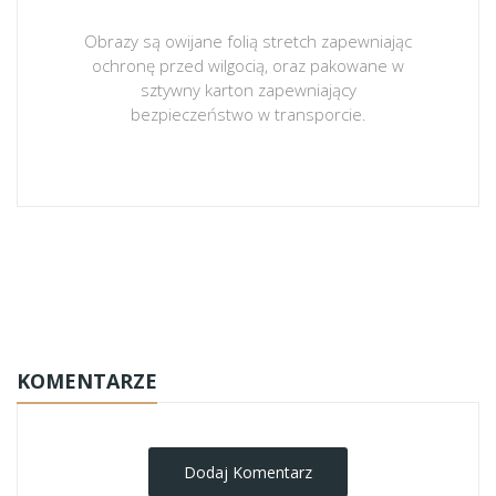
Obrazy są owijane folią stretch zapewniając
ochronę przed wilgocią, oraz pakowane w
sztywny karton zapewniający
bezpieczeństwo w transporcie.
obrazy-na-plotnie
KOMENTARZE
Dodaj Komentarz