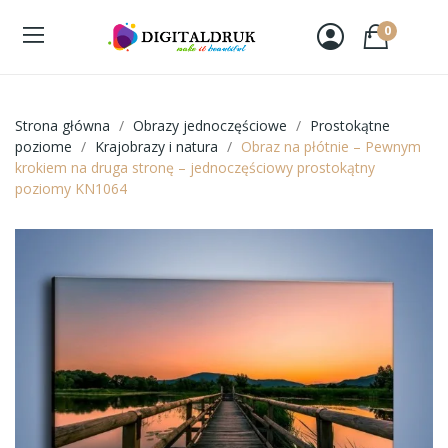
0
Strona główna
Obrazy jednoczęściowe
Prostokątne
poziome
Krajobrazy i natura
Obraz na płótnie – Pewnym
krokiem na druga stronę – jednoczęściowy prostokątny
poziomy KN1064