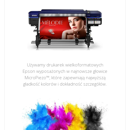
Używamy drukarek wielkoformatowych
Epson wyposażonych w najnowsze głowice
MicroPiezo™, które zapewniają najwyższą
gładkość kolorów i dokładność szczegółów.