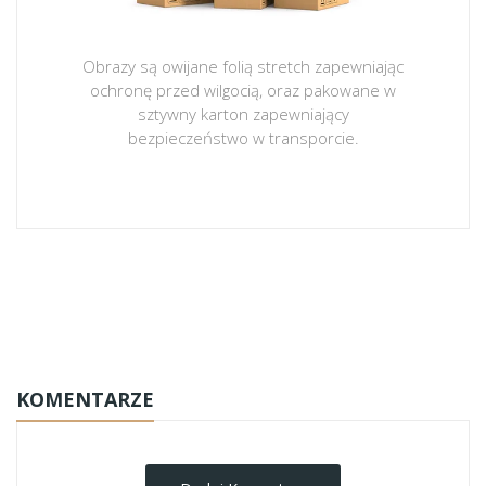
Obrazy są owijane folią stretch zapewniając
ochronę przed wilgocią, oraz pakowane w
sztywny karton zapewniający
bezpieczeństwo w transporcie.
obrazy-na-plotnie
KOMENTARZE