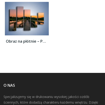
Obraz na płótnie – Pewnym krokiem na druga...
O NAS
Specjalizujemy się w drukowaniu wysokiej jakości ozdób
ściennych, które dodadzą charakteru każdemu wnętrzu. Dzięki