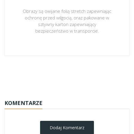
Obrazy są owijane folią stretch zapewniając
ochronę przed wilgocią, oraz pakowane w
sztywny karton zapewniający
bezpieczeństwo w transporcie.
obrazy-na-plotnie
KOMENTARZE
Dodaj Komentarz