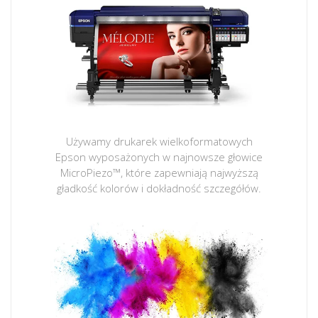
Używamy drukarek wielkoformatowych
Epson wyposażonych w najnowsze głowice
MicroPiezo™, które zapewniają najwyższą
gładkość kolorów i dokładność szczegółów.