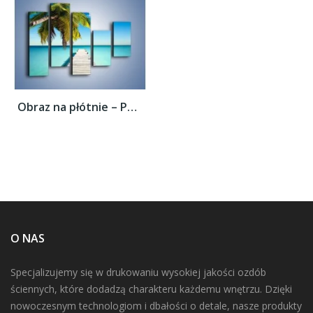
Obraz na płótnie – Pomost wprost do raju –...
O NAS
Specjalizujemy się w drukowaniu wysokiej jakości ozdób
ściennych, które dodadzą charakteru każdemu wnętrzu. Dzięki
nowoczesnym technologiom i dbałości o detale, nasze produkty