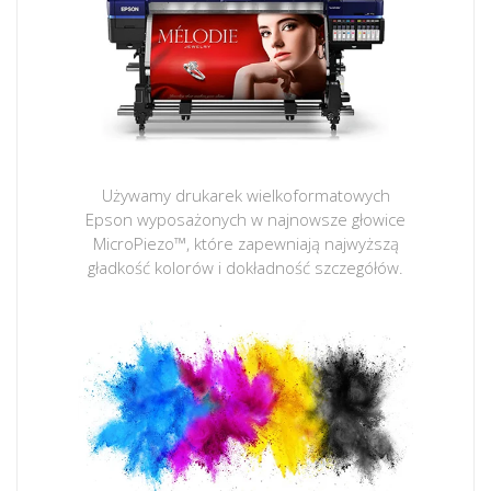
Używamy drukarek wielkoformatowych
Epson wyposażonych w najnowsze głowice
MicroPiezo™, które zapewniają najwyższą
gładkość kolorów i dokładność szczegółów.