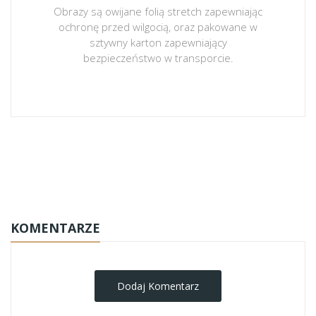
Obrazy są owijane folią stretch zapewniając
ochronę przed wilgocią, oraz pakowane w
sztywny karton zapewniający
bezpieczeństwo w transporcie.
obrazy-na-plotnie
KOMENTARZE
Dodaj Komentarz