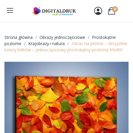
0
Strona główna
Obrazy jednoczęściowe
Prostokątne
poziome
Krajobrazy i natura
Obraz na płótnie – Wszystkie
kolory listków – jednoczęściowy prostokątny poziomy KN490