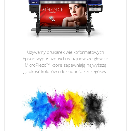
Używamy drukarek wielkoformatowych
Epson wyposażonych w najnowsze głowice
MicroPiezo™, które zapewniają najwyższą
gładkość kolorów i dokładność szczegółów.