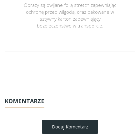
Obrazy są owijane folią stretch zapewniając
ochronę przed wilgocią, oraz pakowane w
sztywny karton zapewniający
bezpieczeństwo w transporcie.
obrazy-na-plotnie
KOMENTARZE
Dodaj Komentarz