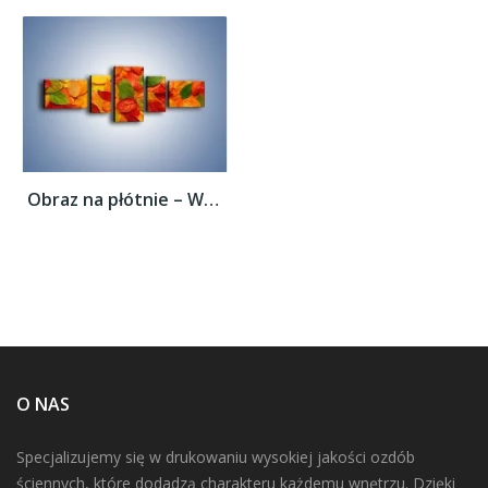
Obraz na płótnie – Wszystkie kolory...
O NAS
Specjalizujemy się w drukowaniu wysokiej jakości ozdób
ściennych, które dodadzą charakteru każdemu wnętrzu. Dzięki