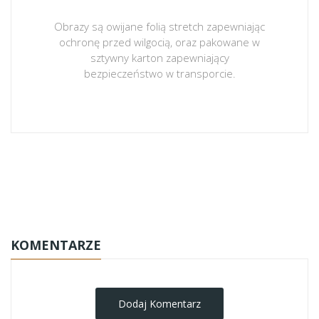
Obrazy są owijane folią stretch zapewniając
ochronę przed wilgocią, oraz pakowane w
sztywny karton zapewniający
bezpieczeństwo w transporcie.
obrazy-na-plotnie
KOMENTARZE
Dodaj Komentarz