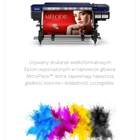
Używamy drukarek wielkoformatowych
Epson wyposażonych w najnowsze głowice
MicroPiezo™, które zapewniają najwyższą
gładkość kolorów i dokładność szczegółów.