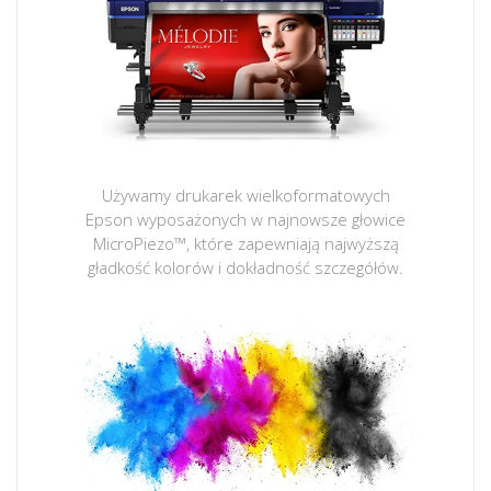
Używamy drukarek wielkoformatowych
Epson wyposażonych w najnowsze głowice
MicroPiezo™, które zapewniają najwyższą
gładkość kolorów i dokładność szczegółów.