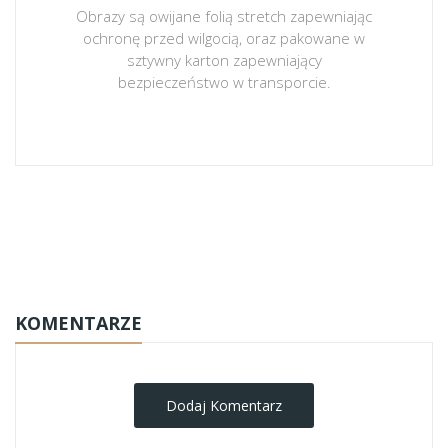
Obrazy są owijane folią stretch zapewniając
ochronę przed wilgocią, oraz pakowane w
sztywny karton zapewniający
bezpieczeństwo w transporcie.
obrazy-na-plotnie
KOMENTARZE
Dodaj Komentarz