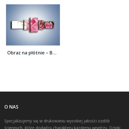
Obraz na płótnie – Bukiet pełny miłości –...
O NAS
Specjalizujemy się w drukowaniu wysokiej jakości ozdób
ściennych, które dodadzą charakteru każdemu wnętrzu. Dzięki