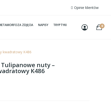
Opinie klientów
METAMORFOZA ZDJĘCIA
NAPISY
TRYPTYKI
0
owy kwadratowy K486
– Tulipanowe nuty –
wadratowy K486