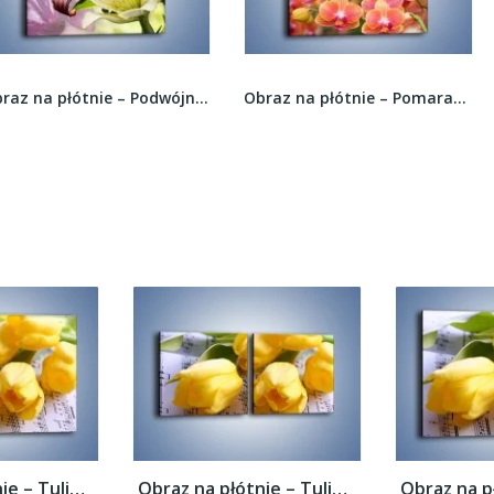
Obraz na płótnie – Podwójna twarz lilii –...
Obraz na płótnie – Pomarańczowe pole storczyków...
Obraz na płótnie – Tulipanowe nuty –...
Obraz na płótnie – Tulipanowe nuty –...