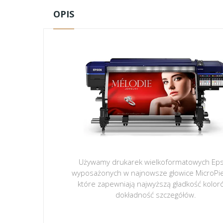
OPIS
Używamy drukarek wielkoformatowych Ep
wyposażonych w najnowsze głowice MicroPi
które zapewniają najwyższą gładkość kolor
dokładność szczegółów.