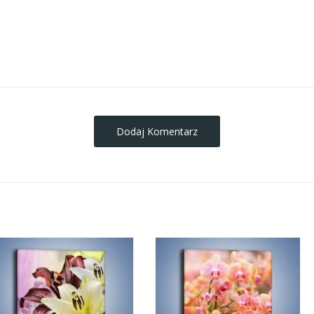
obrazy-na-plotnie
Dodaj Komentarz