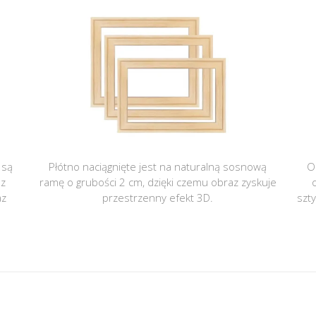
 są
Płótno naciągnięte jest na naturalną sosnową
O
 z
ramę o grubości 2 cm, dzięki czemu obraz zyskuje
az
przestrzenny efekt 3D.
szt