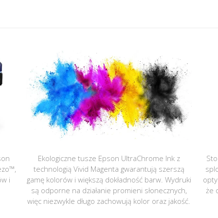
son
Ekologiczne tusze Epson UltraChrome Ink z
Sto
ezo™,
technologią Vivid Magenta gwarantują szerszą
spl
ów i
gamę kolorów i większą dokładność barw. Wydruki
opty
są odporne na działanie promieni słonecznych,
że 
więc niezwykle długo zachowują kolor oraz jakość.