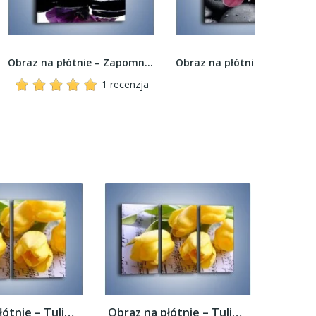
Obraz na płótnie – Zapomniane chwile wśród...
Obraz na płótnie – Bordowy storczyk i ciemne...
1 recenzja
Obraz na płótnie – Tulipanowe nuty –...
Obraz na płótnie – Tulipanowe nuty –...