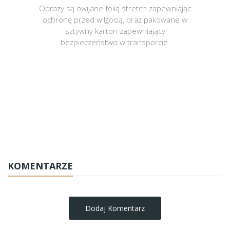
Obrazy są owijane folią stretch zapewniając
ochronę przed wilgocią, oraz pakowane w
sztywny karton zapewniający
bezpieczeństwo w transporcie.
obrazy-na-plotnie
KOMENTARZE
Dodaj Komentarz