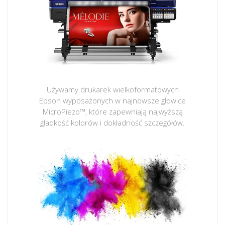
Używamy drukarek wielkoformatowych
Epson wyposażonych w najnowsze głowice
MicroPiezo™, które zapewniają najwyższą
gładkość kolorów i dokładność szczegółów.