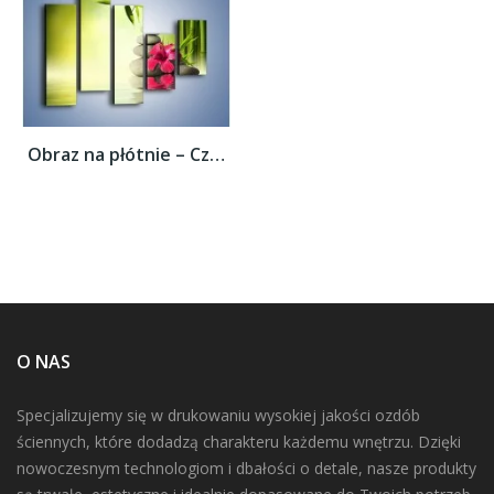
Obraz na płótnie – Czerwony sen o kwiatach...
O NAS
Specjalizujemy się w drukowaniu wysokiej jakości ozdób
ściennych, które dodadzą charakteru każdemu wnętrzu. Dzięki
nowoczesnym technologiom i dbałości o detale, nasze produkty