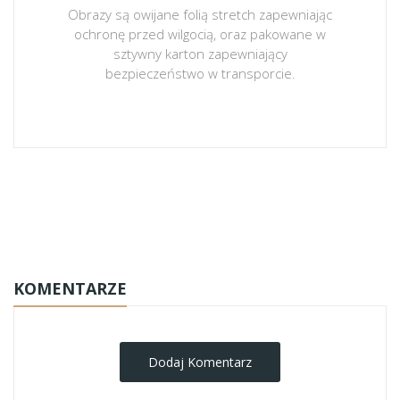
Obrazy są owijane folią stretch zapewniając
ochronę przed wilgocią, oraz pakowane w
sztywny karton zapewniający
bezpieczeństwo w transporcie.
obrazy-na-plotnie
KOMENTARZE
Dodaj Komentarz