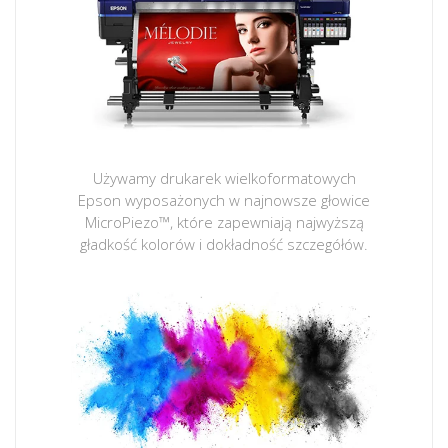
Używamy drukarek wielkoformatowych
Epson wyposażonych w najnowsze głowice
MicroPiezo™, które zapewniają najwyższą
gładkość kolorów i dokładność szczegółów.