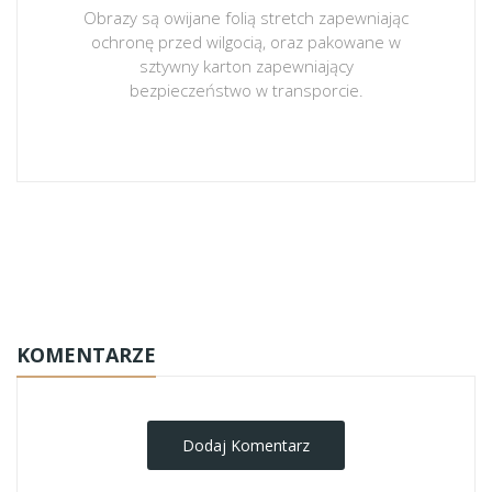
Obrazy są owijane folią stretch zapewniając
ochronę przed wilgocią, oraz pakowane w
sztywny karton zapewniający
bezpieczeństwo w transporcie.
obrazy-na-plotnie
KOMENTARZE
Dodaj Komentarz