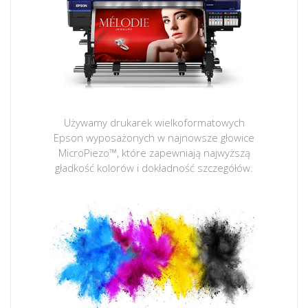
Używamy drukarek wielkoformatowych
Epson wyposażonych w najnowsze głowice
MicroPiezo™, które zapewniają najwyższą
gładkość kolorów i dokładność szczegółów.