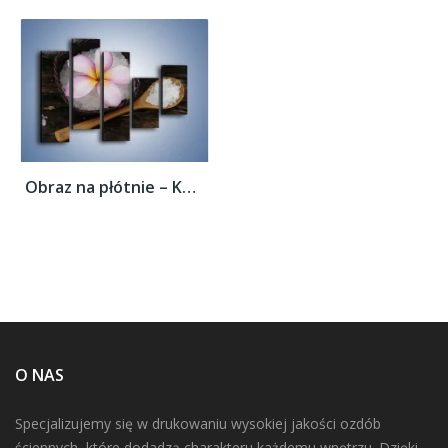
Obraz na płótnie – Kwiat na morskiej soli...
O NAS
Specjalizujemy się w drukowaniu wysokiej jakości ozdób
ściennych, które dodadzą charakteru każdemu wnętrzu. Dzięki