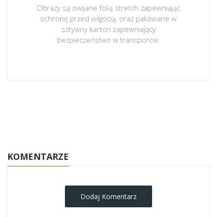
Obrazy są owijane folią stretch zapewniając
ochronę przed wilgocią, oraz pakowane w
sztywny karton zapewniający
bezpieczeństwo w transporcie.
obrazy-na-plotnie
KOMENTARZE
Dodaj Komentarz