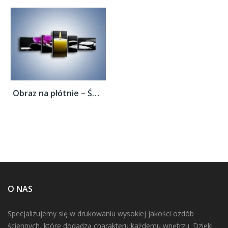
Obraz na płótnie – Świeca przed kwiatem –...
O NAS
Specjalizujemy się w drukowaniu wysokiej jakości ozdób
ściennych, które dodadzą charakteru każdemu wnętrzu. Dzięki