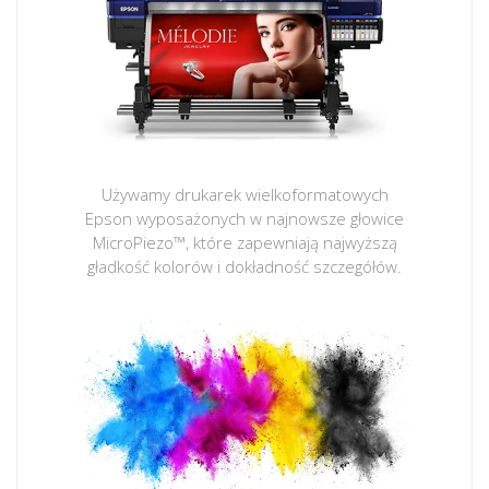
Używamy drukarek wielkoformatowych
Epson wyposażonych w najnowsze głowice
MicroPiezo™, które zapewniają najwyższą
gładkość kolorów i dokładność szczegółów.