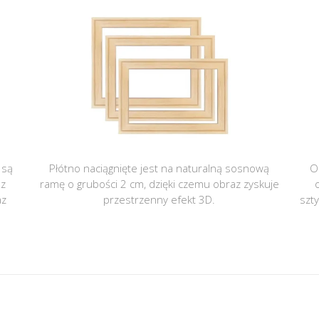
 są
Płótno naciągnięte jest na naturalną sosnową
O
 z
ramę o grubości 2 cm, dzięki czemu obraz zyskuje
az
przestrzenny efekt 3D.
szt