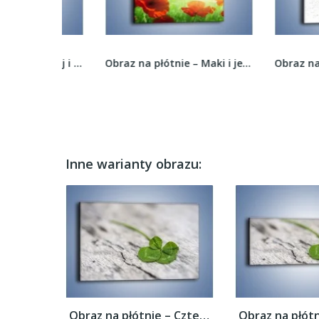
Obraz na płótnie – Spokój i luz zachowany w...
Obraz na płótnie – Maki i jeszcze raz maki –...
Inne warianty obrazu:
Obraz na płótnie – Czterolistna koniczyna...