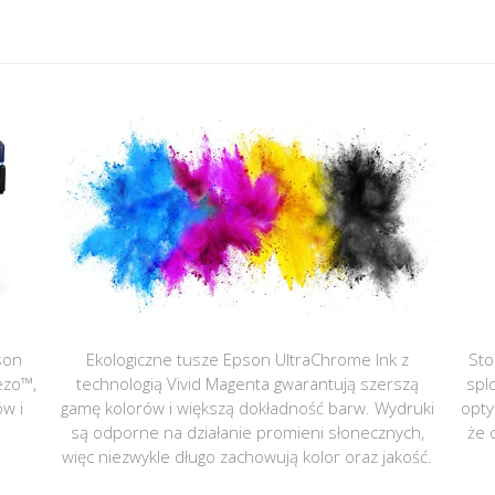
son
Ekologiczne tusze Epson UltraChrome Ink z
Sto
ezo™,
technologią Vivid Magenta gwarantują szerszą
spl
ów i
gamę kolorów i większą dokładność barw. Wydruki
opty
są odporne na działanie promieni słonecznych,
że 
więc niezwykle długo zachowują kolor oraz jakość.