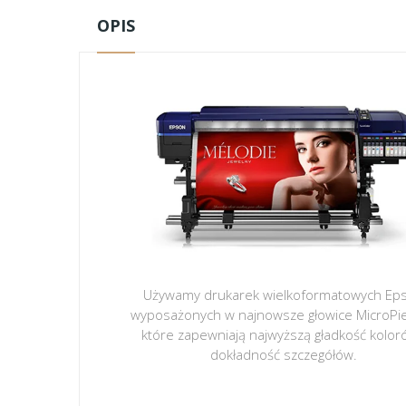
OPIS
Używamy drukarek wielkoformatowych Ep
wyposażonych w najnowsze głowice MicroPi
które zapewniają najwyższą gładkość kolor
dokładność szczegółów.