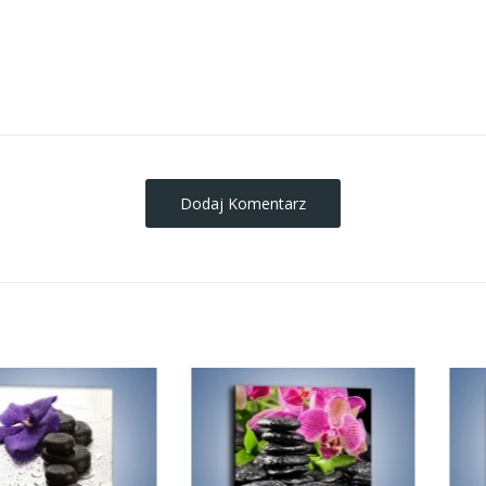
obrazy-na-plotnie
Dodaj Komentarz