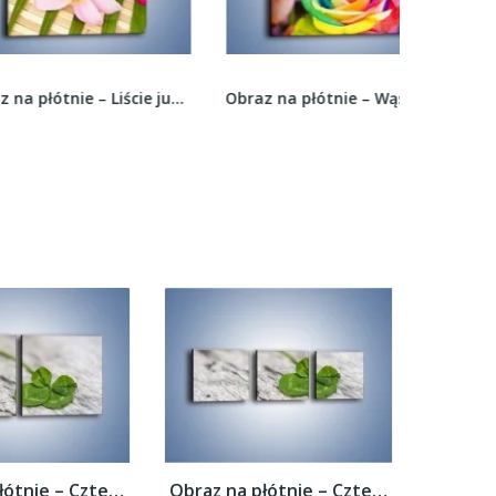
Obraz na płótnie – Liście juki i kwiaty –...
Obraz na płótnie – Wąskie grono kolorowych...
Obraz na płótnie – Czterolistna koniczyna...
Obraz na płótnie – Czterolistna koniczyna...