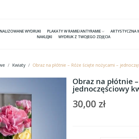
NALIZOWANE WYDRUKI
PLAKATY W RAMIE/ANTYRAMIE
ARTYSTYCZNA 
NAKLEJKI
WYDRUK Z TWOJEGO ZDJĘCIA
we
Kwiaty
Obraz na płótnie – Róże ścięte nożycami – jednocz
Obraz na płótnie –
jednoczęściowy k
30,00 zł