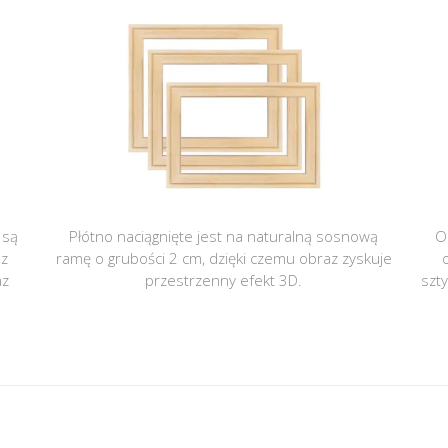
 są
Płótno naciągnięte jest na naturalną sosnową
O
 z
ramę o grubości 2 cm, dzięki czemu obraz zyskuje
az
przestrzenny efekt 3D.
szt