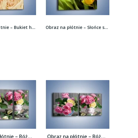
Obraz na płótnie – Bukiet herbacianych róż –...
Obraz na płótnie – Słońce schowane w tulipanach...
Obraz na płótnie – Róże ścięte nożycami –...
Obraz na płótnie – Róże ścięte nożycami –...