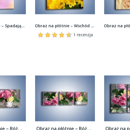
Obraz na płótnie – Spadające fioletowe kwiaty –...
Obraz na płótnie – Wschód słońca w polnych...
1 recenzja
Obraz na płótnie – Róże ścięte nożycami –...
Obraz na płótnie – Róże ścięte nożycami –...