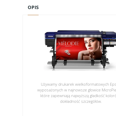
OPIS
Używamy drukarek wielkoformatowych Ep
wyposażonych w najnowsze głowice MicroPi
które zapewniają najwyższą gładkość kolor
dokładność szczegółów.