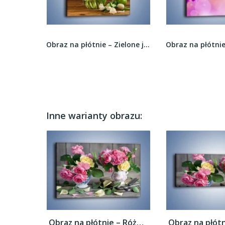
Obraz na płótnie – Storczyk w zieleni –...
Obraz na płótnie – Zielone jabłka przy wazonie...
Inne warianty obrazu:
Obraz na płótnie – Róże ścięte nożycami –...