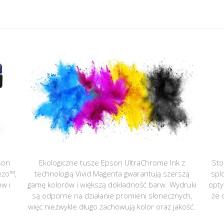
son
Ekologiczne tusze Epson UltraChrome Ink z
Sto
ezo™,
technologią Vivid Magenta gwarantują szerszą
spl
ów i
gamę kolorów i większą dokładność barw. Wydruki
opty
są odporne na działanie promieni słonecznych,
że 
więc niezwykle długo zachowują kolor oraz jakość.