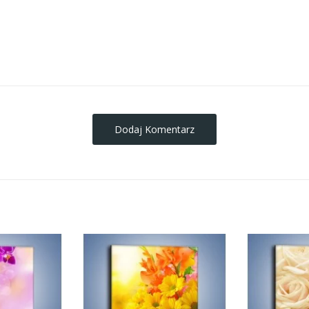
obrazy-na-plotnie
Dodaj Komentarz