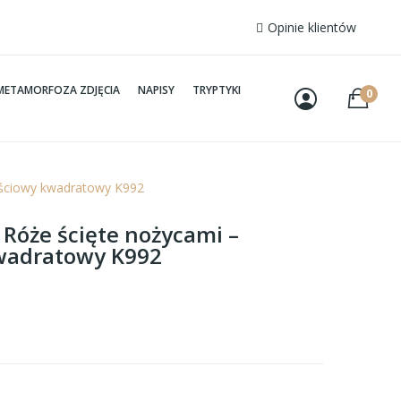
Opinie klientów
METAMORFOZA ZDJĘCIA
NAPISY
TRYPTYKI
0
ęściowy kwadratowy K992
 Róże ścięte nożycami –
wadratowy K992