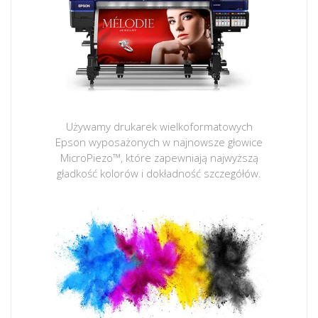
Używamy drukarek wielkoformatowych
Epson wyposażonych w najnowsze głowice
MicroPiezo™, które zapewniają najwyższą
gładkość kolorów i dokładność szczegółów.