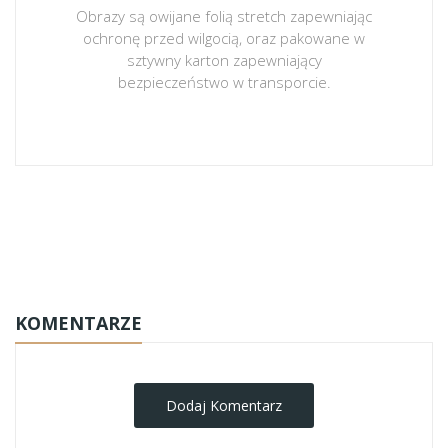
Obrazy są owijane folią stretch zapewniając
ochronę przed wilgocią, oraz pakowane w
sztywny karton zapewniający
bezpieczeństwo w transporcie.
obrazy-na-plotnie
KOMENTARZE
Dodaj Komentarz