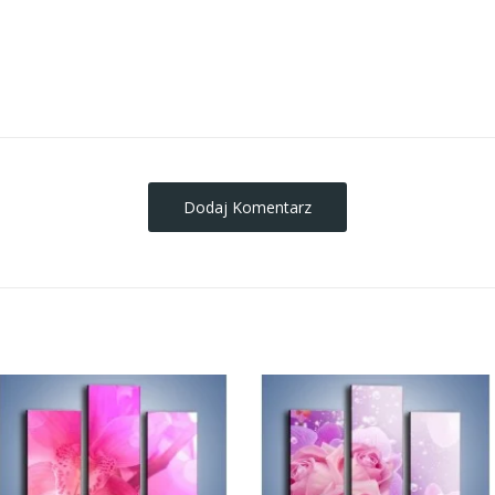
obrazy-na-plotnie
Dodaj Komentarz