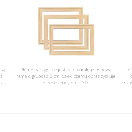
 są
Płótno naciągnięte jest na naturalną sosnową
O
 z
ramę o grubości 2 cm, dzięki czemu obraz zyskuje
az
przestrzenny efekt 3D.
szt