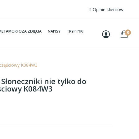
Opinie klientów
METAMORFOZA ZDJĘCIA
NAPISY
TRYPTYKI
0
rzyczęściowy K084W3
 Słoneczniki nie tylko do
ęściowy K084W3