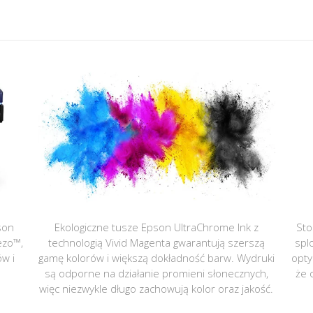
son
Ekologiczne tusze Epson UltraChrome Ink z
Sto
ezo™,
technologią Vivid Magenta gwarantują szerszą
spl
ów i
gamę kolorów i większą dokładność barw. Wydruki
opty
są odporne na działanie promieni słonecznych,
że 
więc niezwykle długo zachowują kolor oraz jakość.