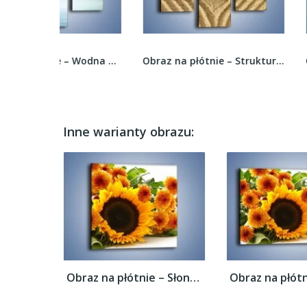
Obraz na płótnie – Wodna opowieść z kwiatem –...
Obraz na płótnie – Struktura piasku z kwiatem –...
Inne warianty obrazu:
Obraz na płótnie – Słoneczniki nie tylko...