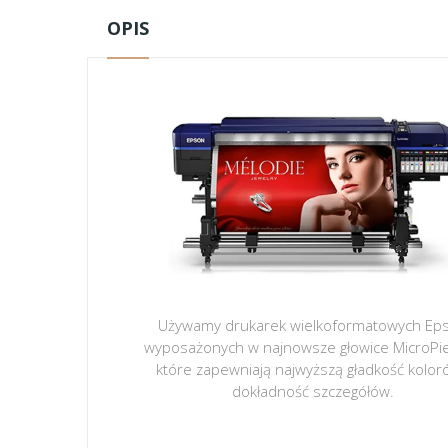
OPIS
Używamy drukarek wielkoformatowych Ep
wyposażonych w najnowsze głowice MicroPi
które zapewniają najwyższą gładkość kolor
dokładność szczegółów.