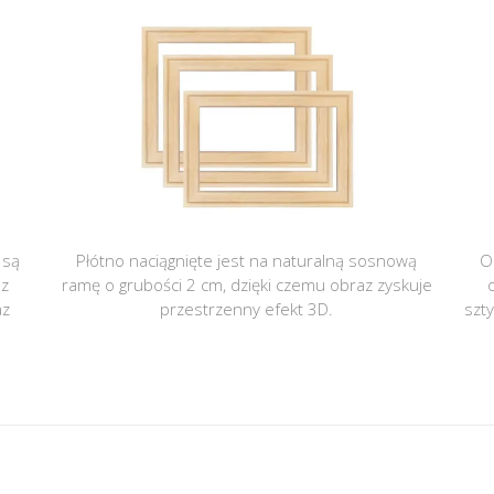
 są
Płótno naciągnięte jest na naturalną sosnową
O
 z
ramę o grubości 2 cm, dzięki czemu obraz zyskuje
az
przestrzenny efekt 3D.
szt