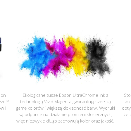
son
Ekologiczne tusze Epson UltraChrome Ink z
Sto
ezo™,
technologią Vivid Magenta gwarantują szerszą
spl
ów i
gamę kolorów i większą dokładność barw. Wydruki
opty
są odporne na działanie promieni słonecznych,
że 
więc niezwykle długo zachowują kolor oraz jakość.