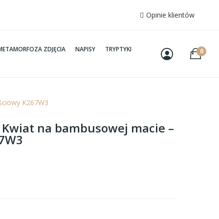
Opinie klientów
METAMORFOZA ZDJĘCIA
NAPISY
TRYPTYKI
0
ęściowy K267W3
– Kwiat na bambusowej macie –
67W3