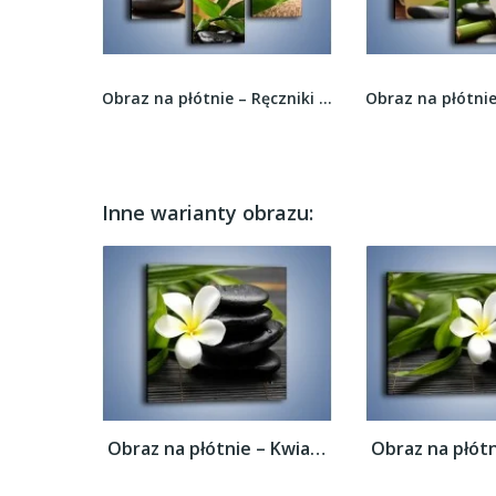
Obraz na płótnie – Ręczniki świece i kwiaty –...
Obraz na płótnie – Relaks z kwiatową nutą –...
Inne warianty obrazu:
Obraz na płótnie – Kwiat na bambusowej...