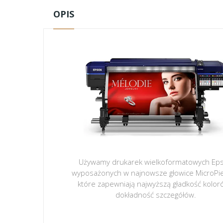
OPIS
Używamy drukarek wielkoformatowych Ep
wyposażonych w najnowsze głowice MicroPi
które zapewniają najwyższą gładkość kolor
dokładność szczegółów.