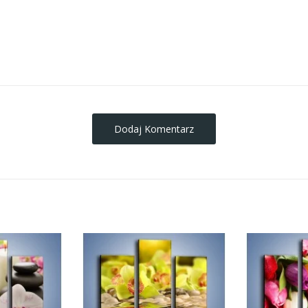
obrazy-na-plotnie
Dodaj Komentarz