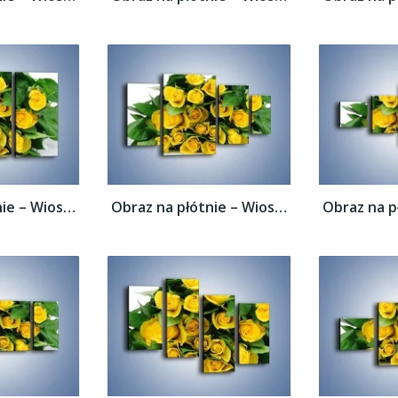
Obraz na płótnie – Wiosenny uśmiech w...
Obraz na płótnie – Wiosenny uśmiech w...