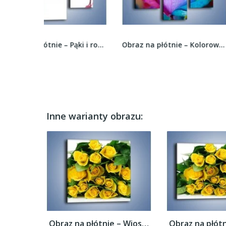
Obraz na płótnie – Pąki i rozwinięte kwiaty –...
Obraz na płótnie – Kolorowe obietnice i róże –...
Inne warianty obrazu:
Obraz na płótnie – Wiosenny uśmiech w...