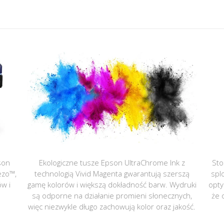
son
Ekologiczne tusze Epson UltraChrome Ink z
Sto
ezo™,
technologią Vivid Magenta gwarantują szerszą
spl
ów i
gamę kolorów i większą dokładność barw. Wydruki
opty
są odporne na działanie promieni słonecznych,
że 
więc niezwykle długo zachowują kolor oraz jakość.