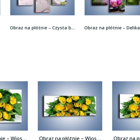
Obraz na płótnie – Czysta biel kwiata po...
Obraz na płótnie – Delikatne storczyki w silnym...
Obraz na płótnie – Wiosenny uśmiech w...
Obraz na płótnie – Wiosenny uśmiech w...