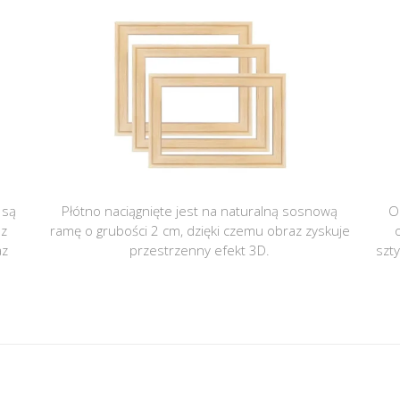
 są
Płótno naciągnięte jest na naturalną sosnową
O
 z
ramę o grubości 2 cm, dzięki czemu obraz zyskuje
az
przestrzenny efekt 3D.
szt