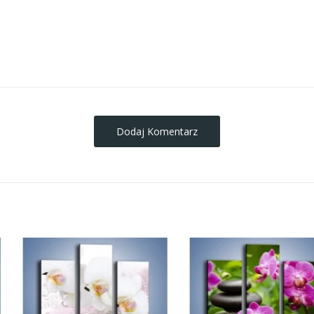
obrazy-na-plotnie
Dodaj Komentarz