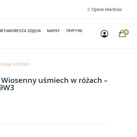
Opinie klientów
METAMORFOZA ZDJĘCIA
NAPISY
TRYPTYKI
0
ęściowy K379W3
– Wiosenny uśmiech w różach –
79W3