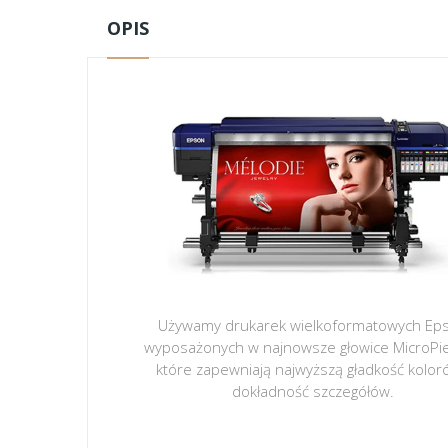
OPIS
Używamy drukarek wielkoformatowych Ep
wyposażonych w najnowsze głowice MicroPi
które zapewniają najwyższą gładkość kolor
dokładność szczegółów.