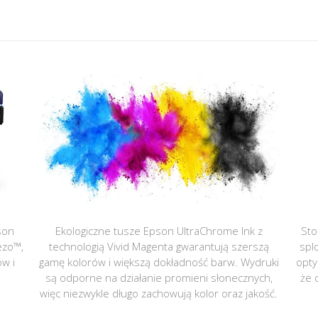
son
Ekologiczne tusze Epson UltraChrome Ink z
Sto
ezo™,
technologią Vivid Magenta gwarantują szerszą
spl
ów i
gamę kolorów i większą dokładność barw. Wydruki
opty
są odporne na działanie promieni słonecznych,
że 
więc niezwykle długo zachowują kolor oraz jakość.