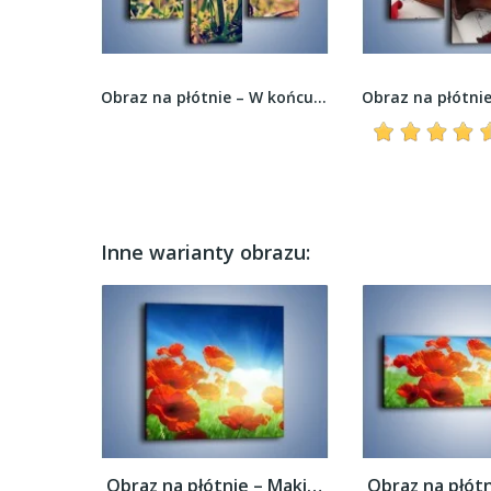
Obraz na płótnie – Delikatne kwiaty w kąpieli...
Obraz na płótnie – W końcu wiosna z...
Inne warianty obrazu:
Obraz na płótnie – Maki i jeszcze raz maki...