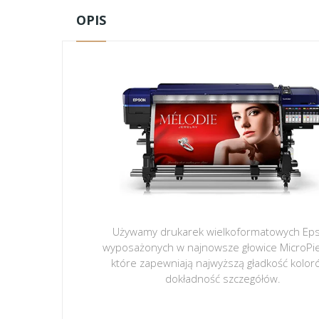
OPIS
Używamy drukarek wielkoformatowych Ep
wyposażonych w najnowsze głowice MicroPi
które zapewniają najwyższą gładkość kolor
dokładność szczegółów.