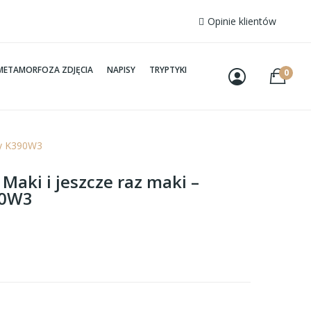
Opinie klientów
METAMORFOZA ZDJĘCIA
NAPISY
TRYPTYKI
0
owy K390W3
 Maki i jeszcze raz maki –
90W3