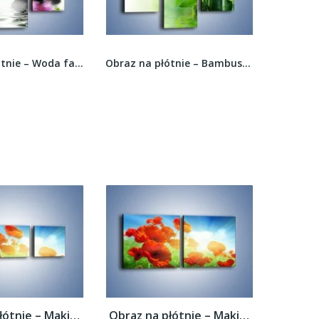
Obraz na płótnie – Woda fale i kwiat –...
Obraz na płótnie – Bambusowe łodygi w roli...
Obraz na płótnie – Maki i jeszcze raz maki...
Obraz na płótnie – Maki i jeszcze raz maki...