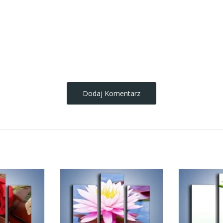
obrazy-na-plotnie
Dodaj Komentarz