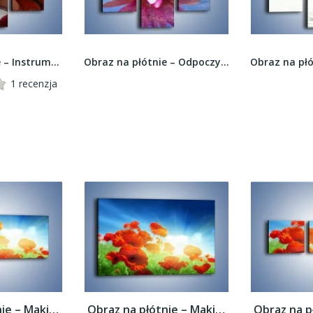
Obraz na płótnie – Instrument muzyka i kwiaty –...
Obraz na płótnie – Odpoczynek na wodzie z...
1 recenzja
Obraz na płótnie – Maki i jeszcze raz maki...
Obraz na płótnie – Maki i jeszcze raz maki...