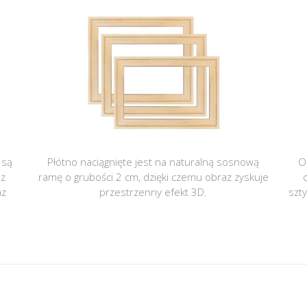
 są
Płótno naciągnięte jest na naturalną sosnową
O
 z
ramę o grubości 2 cm, dzięki czemu obraz zyskuje
az
przestrzenny efekt 3D.
szt