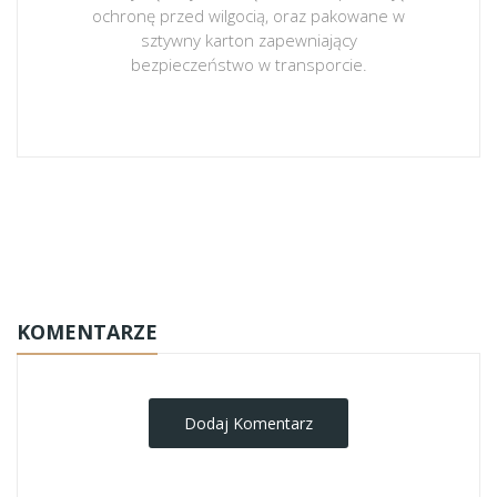
ochronę przed wilgocią, oraz pakowane w
sztywny karton zapewniający
bezpieczeństwo w transporcie.
obrazy-na-plotnie
KOMENTARZE
Dodaj Komentarz