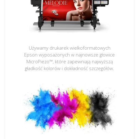
Używamy drukarek wielkoformatowych
Epson wyposażonych w najnowsze głowice
MicroPiezo™, które zapewniają najwyższą
gładkość kolorów i dokładność szczegółów.