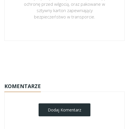
ochronę przed wilgocią, oraz pakowane w
sztywny karton zapewniający
bezpieczeństwo w transporcie.
obrazy-na-plotnie
KOMENTARZE
Dodaj Komentarz