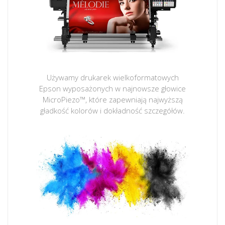
Używamy drukarek wielkoformatowych
Epson wyposażonych w najnowsze głowice
MicroPiezo™, które zapewniają najwyższą
gładkość kolorów i dokładność szczegółów.