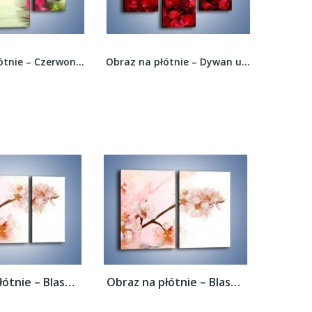
Obraz na płótnie – Czerwony sen o kwiatach –...
Obraz na płótnie – Dywan usłany płatkami róż –...
Obraz na płótnie – Blask kwiatów jabłoni –...
Obraz na płótnie – Blask kwiatów jabłoni –...