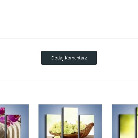
obrazy-na-plotnie
Dodaj Komentarz