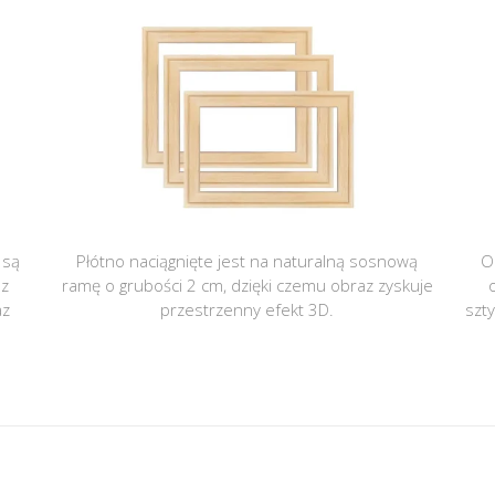
 są
Płótno naciągnięte jest na naturalną sosnową
O
 z
ramę o grubości 2 cm, dzięki czemu obraz zyskuje
az
przestrzenny efekt 3D.
szt