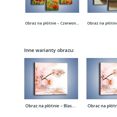
Obraz na płótnie – Bukiet róż wypełniony trawką...
Obraz na płótnie – Czerwone makowe pole...
Inne warianty obrazu:
Obraz na płótnie – Blask kwiatów jabłoni –...