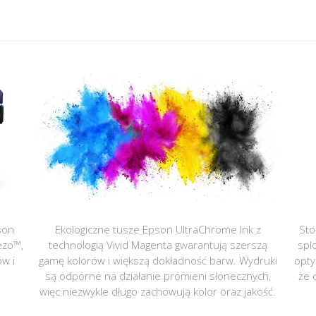
son
Ekologiczne tusze Epson UltraChrome Ink z
Sto
ezo™,
technologią Vivid Magenta gwarantują szerszą
spl
ów i
gamę kolorów i większą dokładność barw. Wydruki
opty
są odporne na działanie promieni słonecznych,
że 
więc niezwykle długo zachowują kolor oraz jakość.