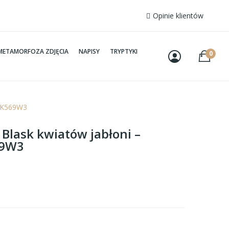
Opinie klientów
METAMORFOZA ZDJĘCIA
NAPISY
TRYPTYKI
0
y K569W3
 Blask kwiatów jabłoni –
69W3