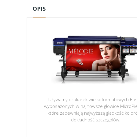
OPIS
Używamy drukarek wielkoformatowych Ep
wyposażonych w najnowsze głowice MicroPi
które zapewniają najwyższą gładkość kolor
dokładność szczegółów.