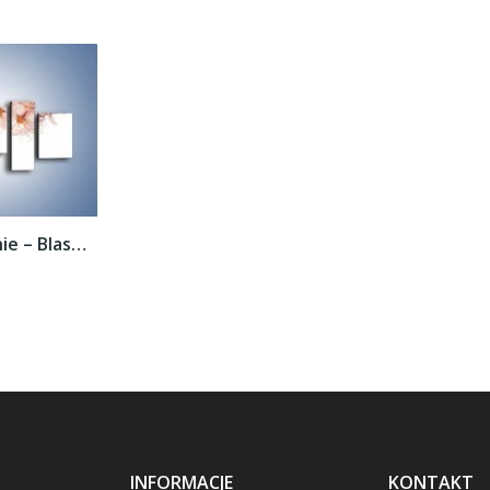
Obraz na płótnie – Blask kwiatów jabłoni –...
INFORMACJE
KONTAKT