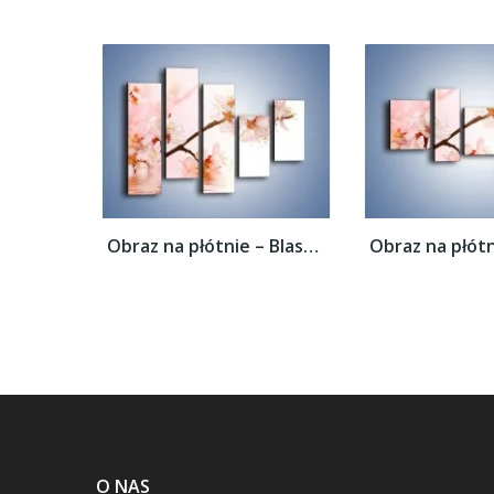
Obraz na płótnie – Blask kwiatów jabłoni –...
O NAS