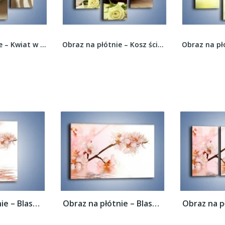
Obraz na płótnie – Kwiat w piasku –...
Obraz na płótnie – Kosz ściętych główek róż –...
Obraz na płótnie – Blask kwiatów jabłoni –...
Obraz na płótnie – Blask kwiatów jabłoni –...