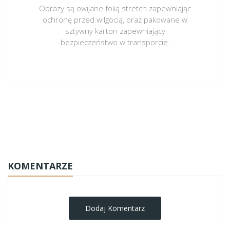
Obrazy są owijane folią stretch zapewniając
ochronę przed wilgocią, oraz pakowane w
sztywny karton zapewniający
bezpieczeństwo w transporcie.
obrazy-na-plotnie
KOMENTARZE
Dodaj Komentarz