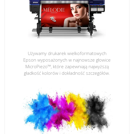
Używamy drukarek wielkoformatowych
Epson wyposażonych w najnowsze głowice
MicroPiezo™, które zapewniają najwyższą
gładkość kolorów i dokładność szczegółów.