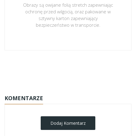
Obrazy są owijane folią stretch zapewniając
ochronę przed wilgocią, oraz pakowane w
sztywny karton zapewniający
bezpieczeństwo w transporcie.
obrazy-na-plotnie
KOMENTARZE
Dodaj Komentarz