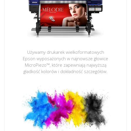
Używamy drukarek wielkoformatowych
Epson wyposażonych w najnowsze głowice
MicroPiezo™, które zapewniają najwyższą
gładkość kolorów i dokładność szczegółów.