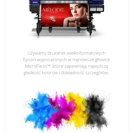
Używamy drukarek wielkoformatowych
Epson wyposażonych w najnowsze głowice
MicroPiezo™, które zapewniają najwyższą
gładkość kolorów i dokładność szczegółów.