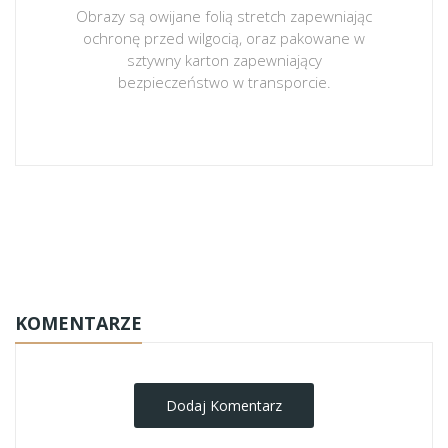
Obrazy są owijane folią stretch zapewniając
ochronę przed wilgocią, oraz pakowane w
sztywny karton zapewniający
bezpieczeństwo w transporcie.
obrazy-na-plotnie
KOMENTARZE
Dodaj Komentarz