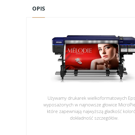
OPIS
Używamy drukarek wielkoformatowych Ep
wyposażonych w najnowsze głowice MicroPi
które zapewniają najwyższą gładkość kolor
dokładność szczegółów.