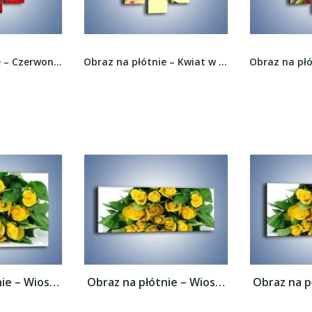
Obraz na płótnie – Czerwona moc w róży –...
Obraz na płótnie – Kwiat w kolorze grejfruta –...
Obraz na płótnie – Wiosenny uśmiech w...
Obraz na płótnie – Wiosenny uśmiech w...