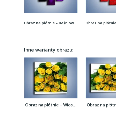
Obraz na płótnie – Bukiet pełen soczystych...
Obraz na płótnie – Baśniowy kwiat z tajemnicą –...
Inne warianty obrazu:
Obraz na płótnie – Wiosenny uśmiech w...