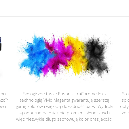
son
Ekologiczne tusze Epson UltraChrome Ink z
Sto
ezo™,
technologią Vivid Magenta gwarantują szerszą
spl
ów i
gamę kolorów i większą dokładność barw. Wydruki
opty
są odporne na działanie promieni słonecznych,
że 
więc niezwykle długo zachowują kolor oraz jakość.