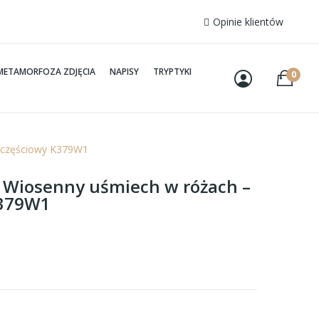
Opinie klientów
METAMORFOZA ZDJĘCIA
NAPISY
TRYPTYKI
0
ioczęściowy K379W1
– Wiosenny uśmiech w różach –
K379W1