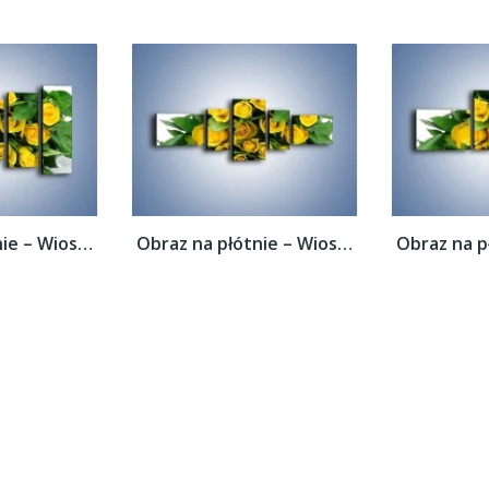
Obraz na płótnie – Wiosenny uśmiech w...
Obraz na płótnie – Wiosenny uśmiech w...