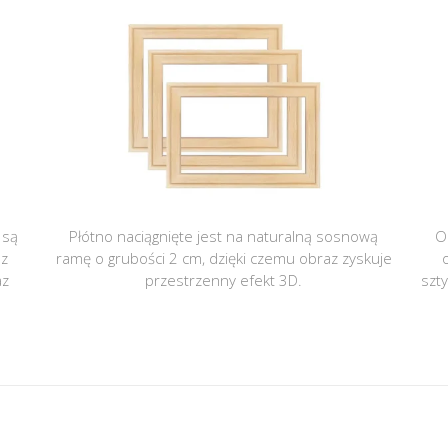
 są
Płótno naciągnięte jest na naturalną sosnową
O
 z
ramę o grubości 2 cm, dzięki czemu obraz zyskuje
az
przestrzenny efekt 3D.
szt