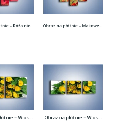
Obraz na płótnie – Róża nie całkiem mokra –...
Obraz na płótnie – Makowe pole w cieniu –...
Obraz na płótnie – Wiosenny uśmiech w...
Obraz na płótnie – Wiosenny uśmiech w...