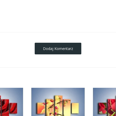
obrazy-na-plotnie
Dodaj Komentarz