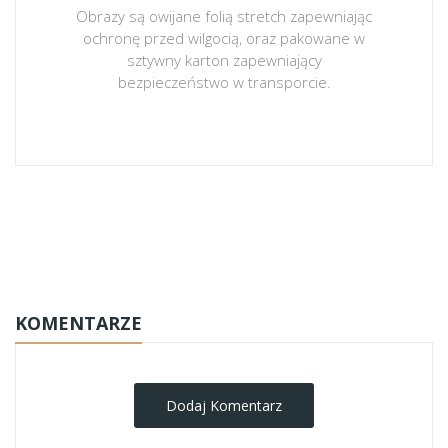
Obrazy są owijane folią stretch zapewniając
ochronę przed wilgocią, oraz pakowane w
sztywny karton zapewniający
bezpieczeństwo w transporcie.
obrazy-na-plotnie
KOMENTARZE
Dodaj Komentarz