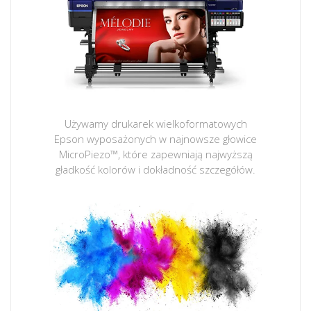
Używamy drukarek wielkoformatowych
Epson wyposażonych w najnowsze głowice
MicroPiezo™, które zapewniają najwyższą
gładkość kolorów i dokładność szczegółów.