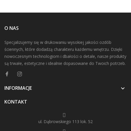
O NAS
Specjalizujemy się w drukowaniu wysokiej jakości ozdób
ściennych, które dodadzą charakteru każdemu wnętrzu. Dzięki
nowoczesnym technologiom i dbałości o detale, nasze produkty
są trwałe, estetyczne i idealnie dopasowane do Twoich potrzeb.
INFORMACJE

KONTAKT
ul. Dąbrowskiego 113 lok. 52