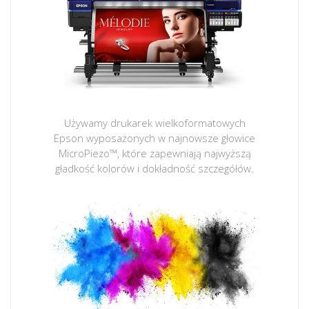
Używamy drukarek wielkoformatowych
Epson wyposażonych w najnowsze głowice
MicroPiezo™, które zapewniają najwyższą
gładkość kolorów i dokładność szczegółów.