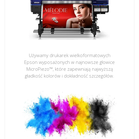
Używamy drukarek wielkoformatowych
Epson wyposażonych w najnowsze głowice
MicroPiezo™, które zapewniają najwyższą
gładkość kolorów i dokładność szczegółów.