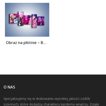
Obraz na płótnie – Bajkowy świat hiacyntów...
O NAS
Specjalizujemy się w drukowaniu wysokiej jakości ozdób
ściennych, które dodadzą charakteru każdemu wnętrzu. Dzięki