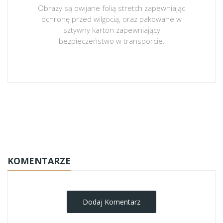
Obrazy są owijane folią stretch zapewniając
ochronę przed wilgocią, oraz pakowane w
sztywny karton zapewniający
bezpieczeństwo w transporcie.
obrazy-na-plotnie
KOMENTARZE
Dodaj Komentarz