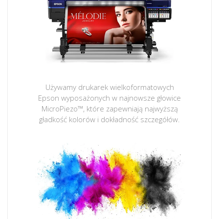
Używamy drukarek wielkoformatowych
Epson wyposażonych w najnowsze głowice
MicroPiezo™, które zapewniają najwyższą
gładkość kolorów i dokładność szczegółów.