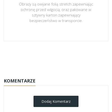
Obrazy są owijane folią stretch zapewniając
ochronę przed wilgocią, oraz pakowane w
sztywny karton zapewniający
bezpieczeństwo w transporcie.
obrazy-na-plotnie
KOMENTARZE
Dodaj Komentarz