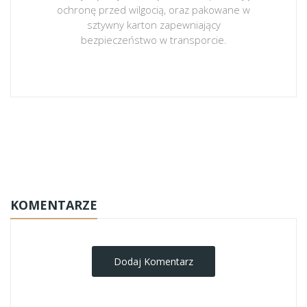
ochronę przed wilgocią, oraz pakowane w
sztywny karton zapewniający
bezpieczeństwo w transporcie.
obrazy-na-plotnie
KOMENTARZE
Dodaj Komentarz