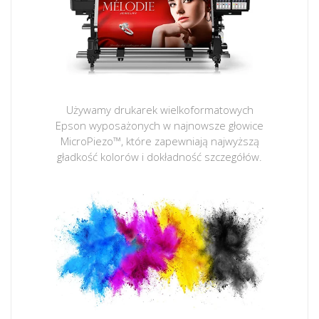
Używamy drukarek wielkoformatowych
Epson wyposażonych w najnowsze głowice
MicroPiezo™, które zapewniają najwyższą
gładkość kolorów i dokładność szczegółów.