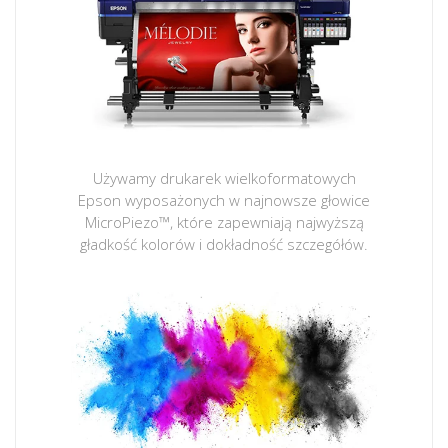
Używamy drukarek wielkoformatowych
Epson wyposażonych w najnowsze głowice
MicroPiezo™, które zapewniają najwyższą
gładkość kolorów i dokładność szczegółów.