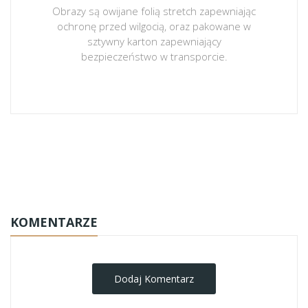
Obrazy są owijane folią stretch zapewniając
ochronę przed wilgocią, oraz pakowane w
sztywny karton zapewniający
bezpieczeństwo w transporcie.
obrazy-na-plotnie
KOMENTARZE
Dodaj Komentarz