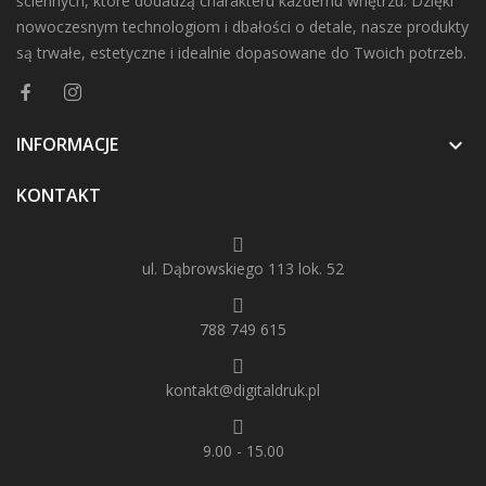
ściennych, które dodadzą charakteru każdemu wnętrzu. Dzięki
nowoczesnym technologiom i dbałości o detale, nasze produkty
są trwałe, estetyczne i idealnie dopasowane do Twoich potrzeb.
INFORMACJE

KONTAKT
ul. Dąbrowskiego 113 lok. 52
788 749 615
kontakt@digitaldruk.pl
9.00 - 15.00