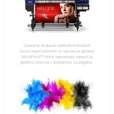
Używamy drukarek wielkoformatowych
Epson wyposażonych w najnowsze głowice
MicroPiezo™, które zapewniają najwyższą
gładkość kolorów i dokładność szczegółów.