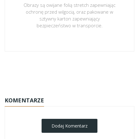
Obrazy są owijane folią stretch zapewniając
ochronę przed wilgocią, oraz pakowane w
sztywny karton zapewniający
bezpieczeństwo w transporcie.
obrazy-na-plotnie
KOMENTARZE
Dodaj Komentarz