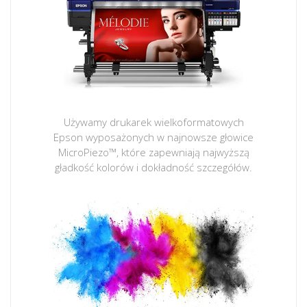
Używamy drukarek wielkoformatowych
Epson wyposażonych w najnowsze głowice
MicroPiezo™, które zapewniają najwyższą
gładkość kolorów i dokładność szczegółów.