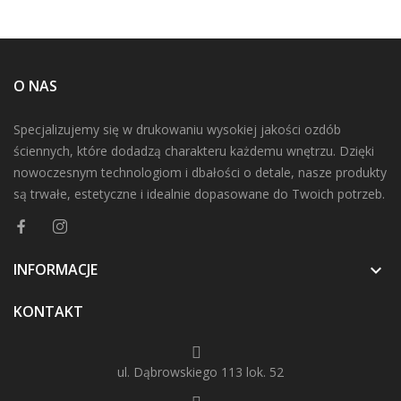
O NAS
Specjalizujemy się w drukowaniu wysokiej jakości ozdób
ściennych, które dodadzą charakteru każdemu wnętrzu. Dzięki
nowoczesnym technologiom i dbałości o detale, nasze produkty
są trwałe, estetyczne i idealnie dopasowane do Twoich potrzeb.
INFORMACJE

KONTAKT
ul. Dąbrowskiego 113 lok. 52