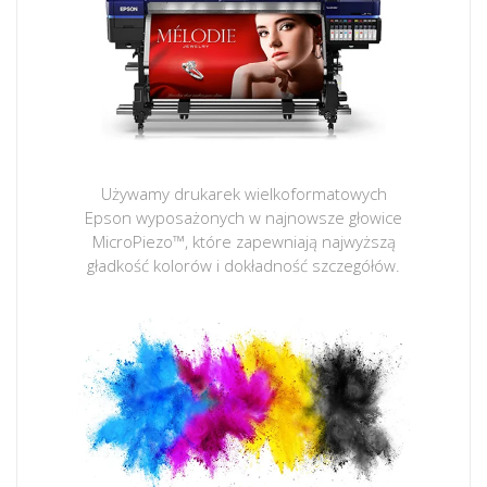
Używamy drukarek wielkoformatowych
Epson wyposażonych w najnowsze głowice
MicroPiezo™, które zapewniają najwyższą
gładkość kolorów i dokładność szczegółów.