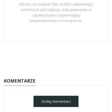
Obrazy są owijane folią stretch zapewniając
ochronę przed wilgocią, oraz pakowane w
sztywny karton zapewniający
bezpieczeństwo w transporcie.
obrazy-na-plotnie
KOMENTARZE
Dodaj Komentarz