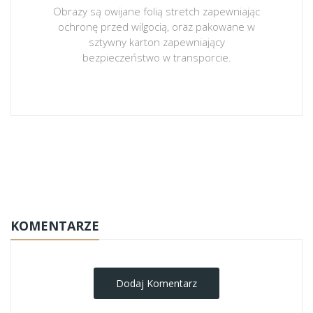
Obrazy są owijane folią stretch zapewniając
ochronę przed wilgocią, oraz pakowane w
sztywny karton zapewniający
bezpieczeństwo w transporcie.
obrazy-na-plotnie
KOMENTARZE
Dodaj Komentarz