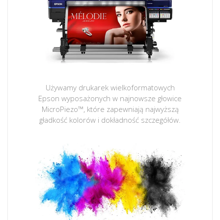
Używamy drukarek wielkoformatowych
Epson wyposażonych w najnowsze głowice
MicroPiezo™, które zapewniają najwyższą
gładkość kolorów i dokładność szczegółów.