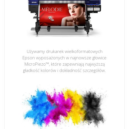
Używamy drukarek wielkoformatowych
Epson wyposażonych w najnowsze głowice
MicroPiezo™, które zapewniają najwyższą
gładkość kolorów i dokładność szczegółów.