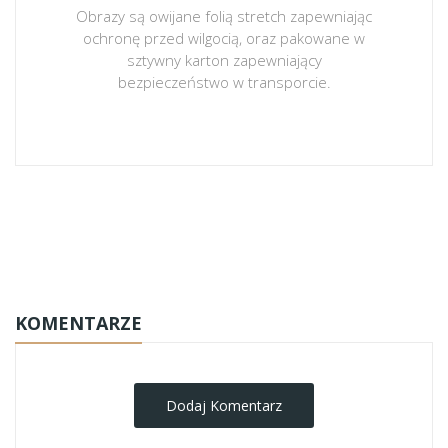
Obrazy są owijane folią stretch zapewniając
ochronę przed wilgocią, oraz pakowane w
sztywny karton zapewniający
bezpieczeństwo w transporcie.
obrazy-na-plotnie
KOMENTARZE
Dodaj Komentarz