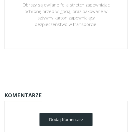
Obrazy są owijane folią stretch zapewniając
ochronę przed wilgocią, oraz pakowane w
sztywny karton zapewniający
bezpieczeństwo w transporcie.
obrazy-na-plotnie
KOMENTARZE
Dodaj Komentarz