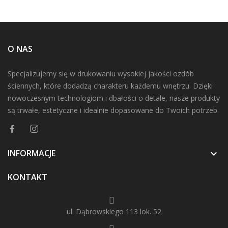
O NAS
Specjalizujemy się w drukowaniu wysokiej jakości ozdób
ściennych, które dodadzą charakteru każdemu wnętrzu. Dzięki
nowoczesnym technologiom i dbałości o detale, nasze produkty
są trwałe, estetyczne i idealnie dopasowane do Twoich potrzeb.
INFORMACJE

KONTAKT
ul. Dąbrowskiego 113 lok. 52