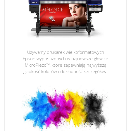
Używamy drukarek wielkoformatowych
Epson wyposażonych w najnowsze głowice
MicroPiezo™, które zapewniają najwyższą
gładkość kolorów i dokładność szczegółów.