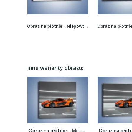
Obraz na płótnie – BMW E92 M3 Coupe pod starym...
Obraz na płótnie – Niepowtarzalny motocykl –...
Inne warianty obrazu:
Obraz na płótnie – McLaren P1 Concept –...