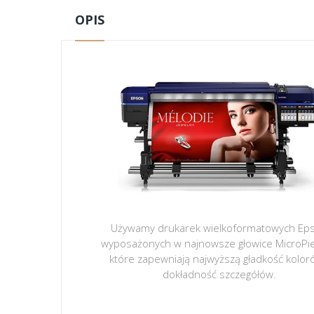
OPIS
Używamy drukarek wielkoformatowych Ep
wyposażonych w najnowsze głowice MicroPi
które zapewniają najwyższą gładkość kolor
dokładność szczegółów.