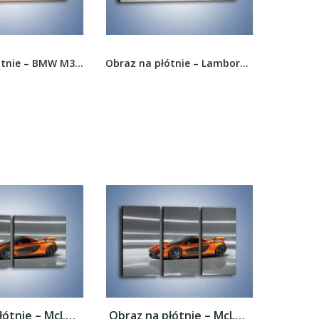
Obraz na płótnie – BMW M3 Strasse Forged Wheels...
Obraz na płótnie – Lamborghini Gallardo...
Obraz na płótnie – McLaren P1 Concept –...
Obraz na płótnie – McLaren P1 Concept –...