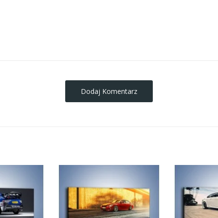
obrazy-na-plotnie
Dodaj Komentarz