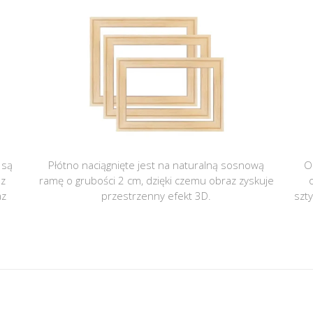
 są
Płótno naciągnięte jest na naturalną sosnową
O
 z
ramę o grubości 2 cm, dzięki czemu obraz zyskuje
az
przestrzenny efekt 3D.
szt