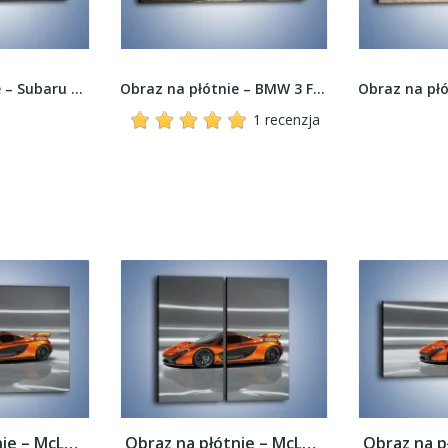
Obraz na płótnie – Subaru World Rally Team –...
Obraz na płótnie – BMW 3 F30 – jednoczęściowy...
1 recenzja
Obraz na płótnie – McLaren P1 Concept –...
Obraz na płótnie – McLaren P1 Concept –...