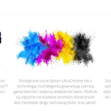
son
Ekologiczne tusze Epson UltraChrome Ink z
Sto
ezo™,
technologią Vivid Magenta gwarantują szerszą
spl
ów i
gamę kolorów i większą dokładność barw. Wydruki
opty
są odporne na działanie promieni słonecznych,
że 
więc niezwykle długo zachowują kolor oraz jakość.