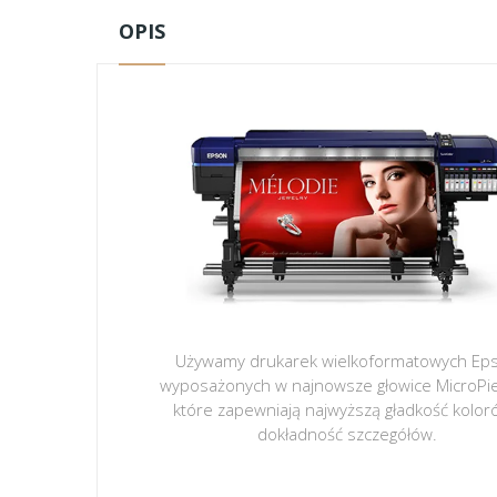
OPIS
Używamy drukarek wielkoformatowych Ep
wyposażonych w najnowsze głowice MicroPi
które zapewniają najwyższą gładkość kolor
dokładność szczegółów.