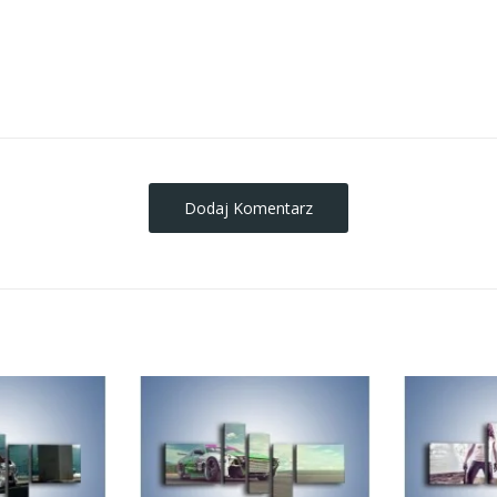
obrazy-na-plotnie
Dodaj Komentarz