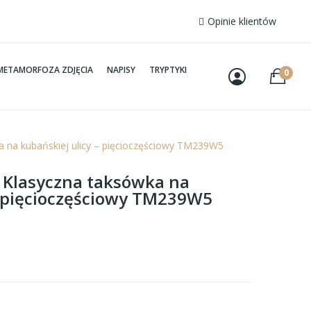
Opinie klientów
METAMORFOZA ZDJĘCIA
NAPISY
TRYPTYKI
0
a na kubańskiej ulicy – pięcioczęściowy TM239W5
– Klasyczna taksówka na
– pięcioczęściowy TM239W5