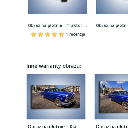
Obraz na płótnie – Pociąg pasażerski w ruchu –...
Obraz na płótnie – Traktor w trawie –...
1 recenzja
Inne warianty obrazu:
Obraz na płótnie – Klasyczna taksówka na...