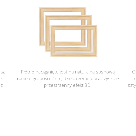
 są
Płótno naciągnięte jest na naturalną sosnową
O
 z
ramę o grubości 2 cm, dzięki czemu obraz zyskuje
az
przestrzenny efekt 3D.
szt