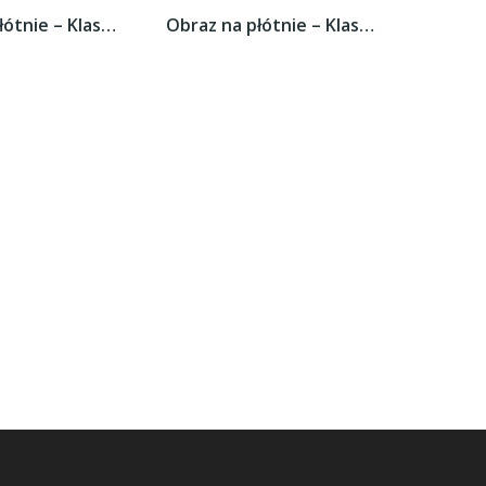
Obraz na płótnie – Klasyczna taksówka na...
Obraz na płótnie – Klasyczna taksówka na...