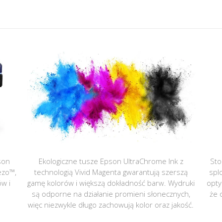
son
Ekologiczne tusze Epson UltraChrome Ink z
Sto
ezo™,
technologią Vivid Magenta gwarantują szerszą
spl
ów i
gamę kolorów i większą dokładność barw. Wydruki
opty
są odporne na działanie promieni słonecznych,
że 
więc niezwykle długo zachowują kolor oraz jakość.