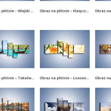
Obraz na płótnie – Wiejski pejzaż z koniem –...
Obraz na płótnie – Klasyczna taksówka na...
Obraz na płótnie – Taksówki wodne oczekujące na...
Obraz na płótnie – Łososiowe pachnące lilie –...