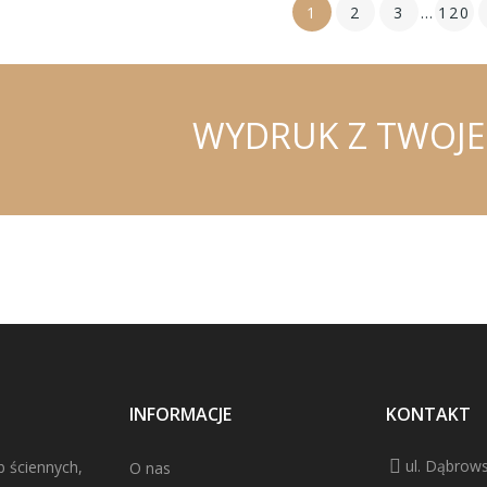
1
2
3
…
120
WYDRUK Z TWOJE
INFORMACJE
KONTAKT
ul. Dąbrows
b ściennych,
O nas