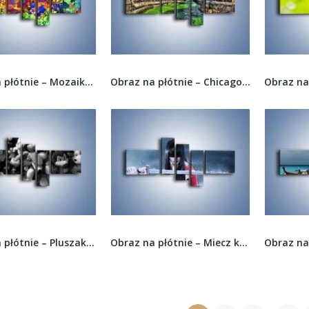
Obraz na płótnie – Mozaika w kolorze –...
Obraz na płótnie – Chicago River w Dzień św....
Obraz na płótnie – Pluszaki spragnione miłości...
Obraz na płótnie – Miecz kobieta i deszcz –...