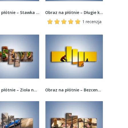
Obraz na płótnie – Stawka większa niż życie –...
Obraz na płótnie – Długie kobiece rzęsy –...
1 recenzja
Obraz na płótnie – Zioła na łyżeczkach –...
Obraz na płótnie – Bezcenny czas z synem –...