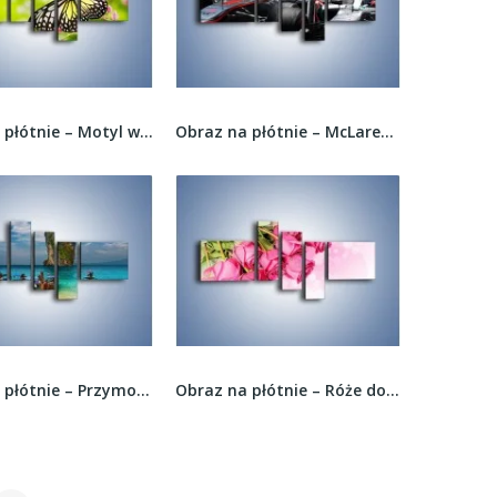
Obraz na płótnie – Motyl w letni poranek –...
Obraz na płótnie – McLaren Mercedes Monaco GP –...
Obraz na płótnie – Przymocowane łódeczki do...
Obraz na płótnie – Róże do góry nogami –...