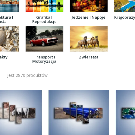
ektura I
Grafika I
Jedzenie I Napoje
Krajobrazy
asta
Reprodukcje
ekty
Transport I
Zwierzęta
Motoryzacja
Jest 2870 produktów.