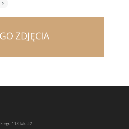

GO ZDJĘCIA
kiego 113 lok. 52