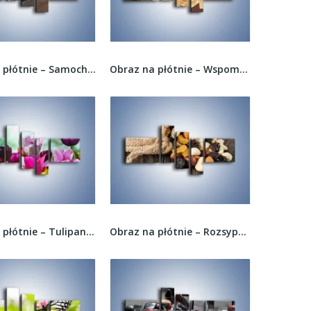
Obraz na płótnie – Samochody na ulicach Hawany...
Obraz na płótnie – Wspomnienia z dawnych lat –...
Obraz na płótnie – Tulipany o poranku –...
Obraz na płótnie – Rozsypane bakalie –...