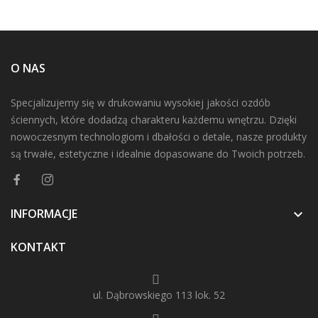
O NAS
Specjalizujemy się w drukowaniu wysokiej jakości ozdób
ściennych, które dodadzą charakteru każdemu wnętrzu. Dzięki
nowoczesnym technologiom i dbałości o detale, nasze produkty
są trwałe, estetyczne i idealnie dopasowane do Twoich potrzeb.
INFORMACJE

KONTAKT
ul. Dąbrowskiego 113 lok. 52