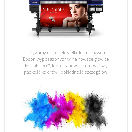
Używamy drukarek wielkoformatowych
Epson wyposażonych w najnowsze głowice
MicroPiezo™, które zapewniają najwyższą
gładkość kolorów i dokładność szczegółów.