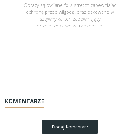
Obrazy są owijane folią stretch zapewniając
ochronę przed wilgocią, oraz pakowane w
sztywny karton zapewniający
bezpieczeństwo w transporcie.
obrazy-na-plotnie
KOMENTARZE
Dodaj Komentarz