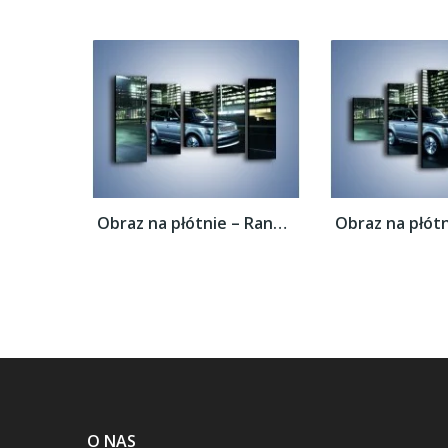
Obraz na płótnie – Range Rover 5.0 V8...
O NAS