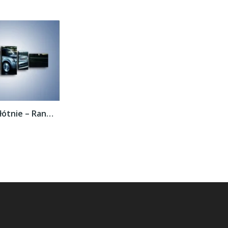
Obraz na płótnie – Range Rover 5.0 V8...