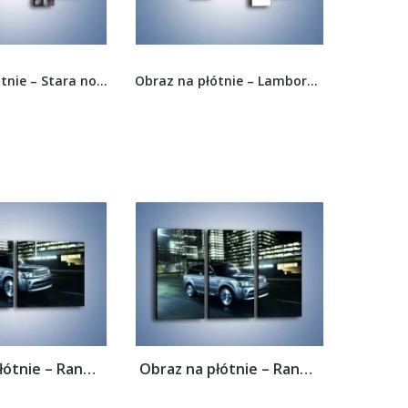
Obraz na płótnie – Stara nowojorska taksówka –...
Obraz na płótnie – Lamborghini Aventador –...
Obraz na płótnie – Range Rover 5.0 V8...
Obraz na płótnie – Range Rover 5.0 V8...