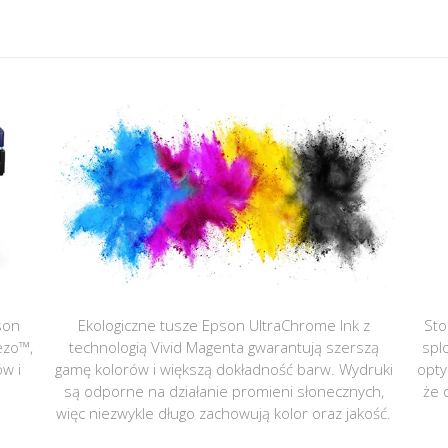
son
Ekologiczne tusze Epson UltraChrome Ink z
Sto
ezo™,
technologią Vivid Magenta gwarantują szerszą
spl
ów i
gamę kolorów i większą dokładność barw. Wydruki
opty
są odporne na działanie promieni słonecznych,
że 
więc niezwykle długo zachowują kolor oraz jakość.