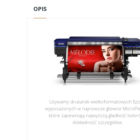
OPIS
Używamy drukarek wielkoformatowych Ep
wyposażonych w najnowsze głowice MicroPi
które zapewniają najwyższą gładkość kolor
dokładność szczegółów.