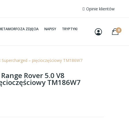
Opinie klientów
METAMORFOZA ZDJĘCIA
NAPISY
TRYPTYKI
0
V8 Supercharged – pięcioczęściowy TM186W7
 Range Rover 5.0 V8
ięcioczęściowy TM186W7