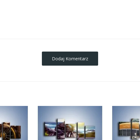
obrazy-na-plotnie
Dodaj Komentarz