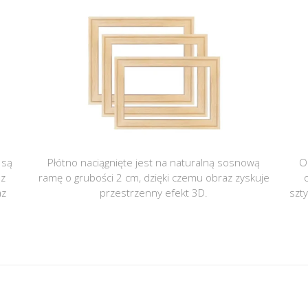
 są
Płótno naciągnięte jest na naturalną sosnową
O
 z
ramę o grubości 2 cm, dzięki czemu obraz zyskuje
az
przestrzenny efekt 3D.
szt