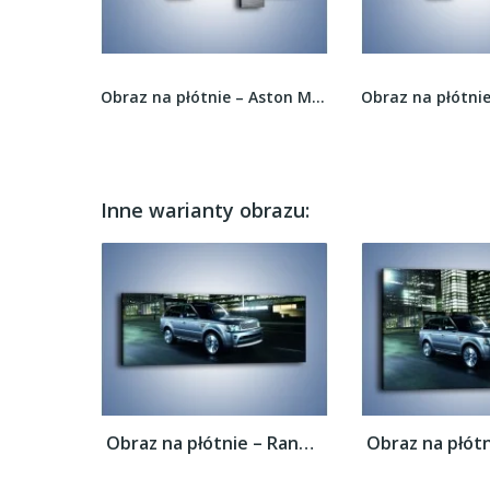
Obraz na płótnie – Żółta taksówka w Nowym Yorku...
Obraz na płótnie – Aston Martin DB9 Coupe –...
Inne warianty obrazu:
Obraz na płótnie – Range Rover 5.0 V8...