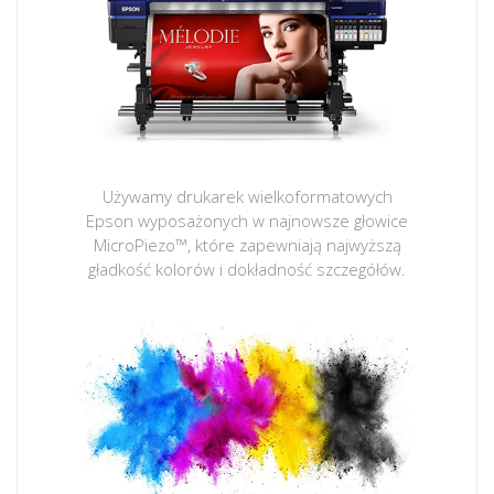
Używamy drukarek wielkoformatowych
Epson wyposażonych w najnowsze głowice
MicroPiezo™, które zapewniają najwyższą
gładkość kolorów i dokładność szczegółów.