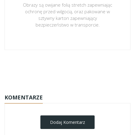
Obrazy są owijane folią stretch zapewniając
ochronę przed wilgocią, oraz pakowane w
sztywny karton zapewniający
bezpieczeństwo w transporcie.
obrazy-na-plotnie
KOMENTARZE
Dodaj Komentarz