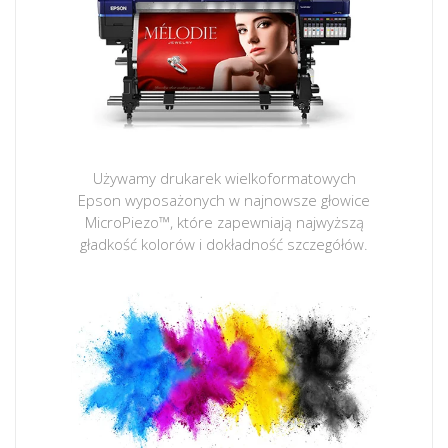
Używamy drukarek wielkoformatowych
Epson wyposażonych w najnowsze głowice
MicroPiezo™, które zapewniają najwyższą
gładkość kolorów i dokładność szczegółów.