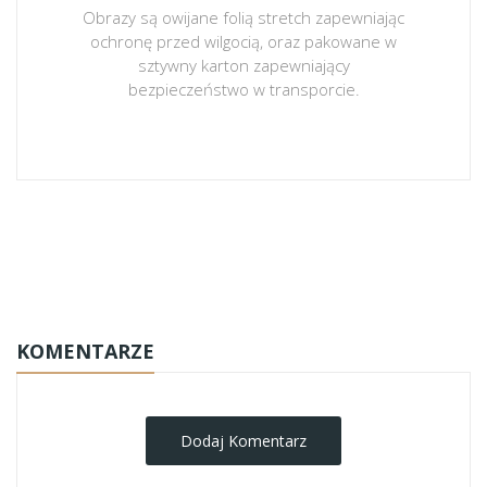
Obrazy są owijane folią stretch zapewniając
ochronę przed wilgocią, oraz pakowane w
sztywny karton zapewniający
bezpieczeństwo w transporcie.
obrazy-na-plotnie
KOMENTARZE
Dodaj Komentarz