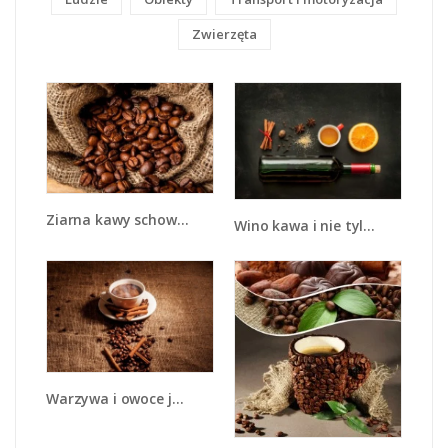
Zwierzęta
Ziarna kawy schowane w ciemnym worku - JN660
Wino kawa i nie tylko - JN583
Warzywa i owoce jesienią - JN711