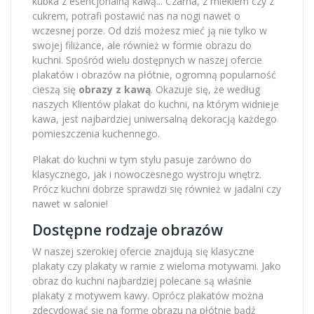
kubka z esencjonalną kawą... Czarna, z mlekiem czy z
cukrem, potrafi postawić nas na nogi nawet o
wczesnej porze. Od dziś możesz mieć ją nie tylko w
swojej filiżance, ale również w formie obrazu do
kuchni. Spośród wielu dostępnych w naszej ofercie
plakatów i obrazów na płótnie, ogromną popularność
cieszą się
obrazy z kawą
. Okazuje się, że według
naszych Klientów plakat do kuchni, na którym widnieje
kawa, jest najbardziej uniwersalną dekoracją każdego
pomieszczenia kuchennego.
Plakat do kuchni w tym stylu pasuje zarówno do
klasycznego, jak i nowoczesnego wystroju wnętrz.
Prócz kuchni dobrze sprawdzi się również w jadalni czy
nawet w salonie!
Dostępne rodzaje obrazów
W naszej szerokiej ofercie znajdują się klasyczne
plakaty czy plakaty w ramie z wieloma motywami. Jako
obraz do kuchni najbardziej polecane są właśnie
plakaty z motywem kawy. Oprócz plakatów można
zdecydować się na formę obrazu na płótnie bądź