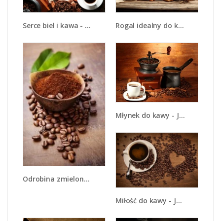
Serce biel i kawa - JN447
Rogal idealny do kawy - JN670
Młynek do kawy - JN437
Odrobina zmielonej kawy - JN647
Miłość do kawy - JN312