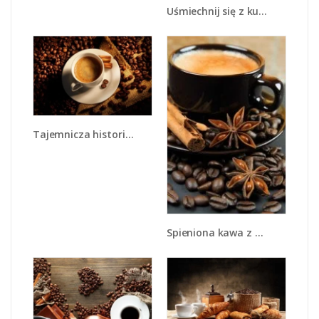
Uśmiechnij się z kubkiem kawy - JN612
Tajemnicza historia z odrobiną kawy - JN475
Spieniona kawa z goździkami - JN350