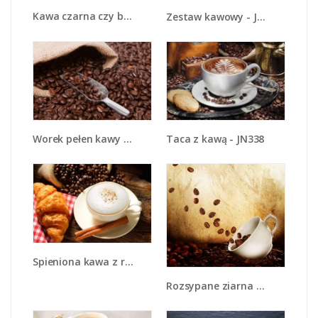
Kawa czarna czy biała - JN715
Zestaw kawowy - JN746
Worek pełen kawy - JN372
Taca z kawą - JN338
Spieniona kawa z rogalem - JN401
Rozsypane ziarna kawy - JN346