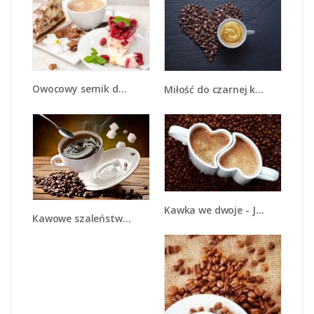
Owocowy sernik do kawy - JN425
Miłość do czarnej kawy - JN328
Kawka we dwoje - JN317
Kawowe szaleństwo na stole - JN315