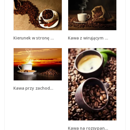
Kierunek w stronę kawy - JN643
Kawa z wirującym dymem - JN438
Kawa przy zachodzie słońca - JN366
Kawa na rozsypanych ziarnach - JN389