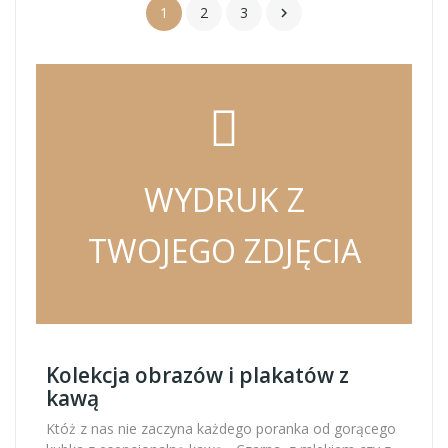
1
2
3

WYDRUK Z
TWOJEGO ZDJĘCIA
Kolekcja obrazów i plakatów z
kawą
Któż z nas nie zaczyna każdego poranka od gorącego