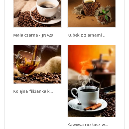
Mała czarna - JN429
Kubek z ziarnami kawy - JN388
Kolejna filiżanka kawy - JN482
Kawowa rozkosz w zaciszu domowym - JN375