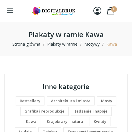
0
Plakaty w ramie Kawa
Strona główna
Plakaty w ramie
Motywy
Kawa
Inne kategorie
Bestsellery
Architektura i miasta
Mosty
Grafika i reprodukcje
Jedzenie i napoje
Kawa
Krajobrazy i natura
Kwiaty
Ludzie
Obiekty
Transport i motoryzacja