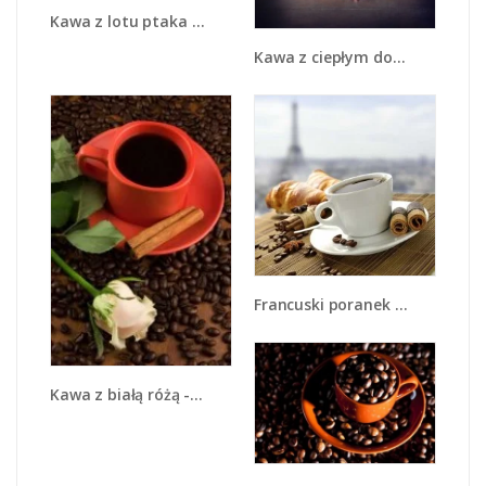
Kawa z lotu ptaka - JN538
Kawa z ciepłym dotykiem - JN548
Francuski poranek z kawą - JN383
Kawa z białą różą - JN342