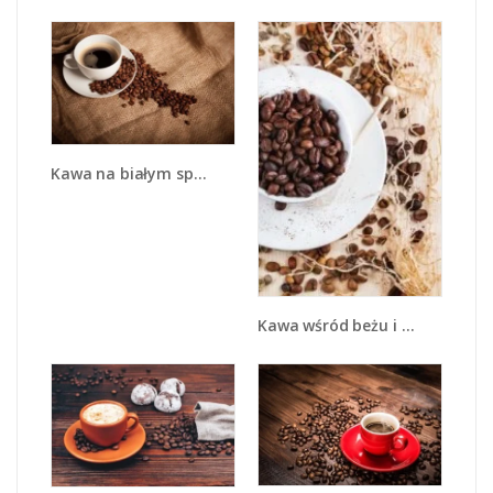
Kawa na białym spodku - JN430
Kawa wśród beżu i bieli - JN718