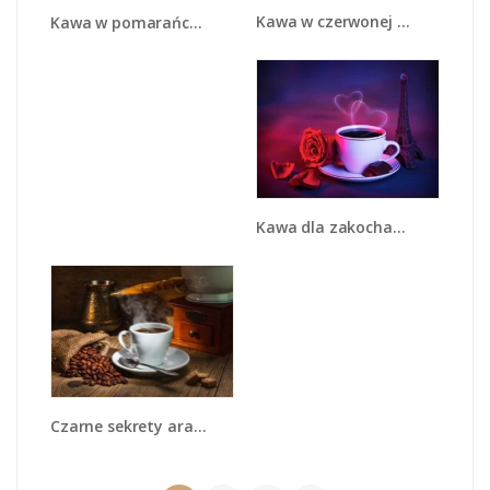
Kawa w czerwonej filiżance - JN441
Kawa w pomarańczowej filiżance - JN756
Kawa dla zakochanych - JN411
Czarne sekrety arabiki - JN215