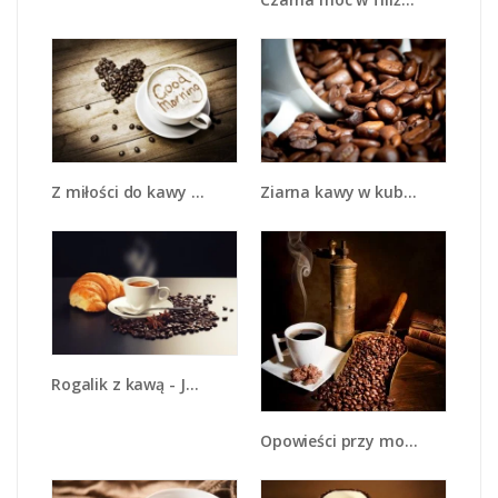
Z miłości do kawy - JN710
Ziarna kawy w kubku - JN367
Rogalik z kawą - JN278
Opowieści przy mocnej kawie - JN360