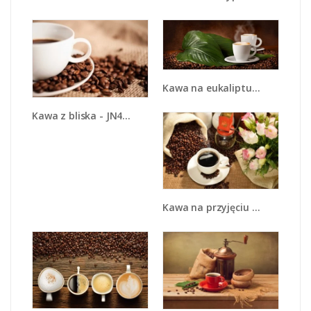
Kawa na eukaliptusie - JN576
Kawa z bliska - JN431
Kawa na przyjęciu - JN624