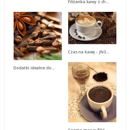
Filiżanka kawy z charakterem - JN343
Czas na kawę - JN353
Dodatki idealne do kawy - JN379
Czarna moc w filiżance - JN167