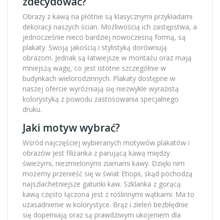
zdecydować?
Obrazy z kawą na płótnie są klasycznymi przykładami
dekoracji naszych ścian. Możliwością ich zastępstwa, a
jednocześnie nieco bardziej nowoczesną formą, są
plakaty. Swoją jakością i stylistyką dorównują
obrazom. Jednak są łatwiejsze w montażu oraz mają
mniejszą wagę, co jest istotne szczególnie w
budynkach wielorodzinnych. Plakaty dostępne w
naszej ofercie wyróżniają się niezwykle wyrazistą
kolorystyką z powodu zastosowania specjalnego
druku.
Jaki motyw wybrać?
Wśród najczęściej wybieranych motywów plakatów i
obrazów jest filiżanka z parującą kawą między
świeżymi, niezmielonymi ziarnami kawy. Dzięki nim
możemy przenieść się w świat Etiopii, skąd pochodzą
najszlachetniejsze gatunki kaw. Szklanka z gorącą
kawą często łączona jest z roślinnymi wątkami. Ma to
uzasadnienie w kolorystyce. Brąz i zieleń bezbłędnie
się dopełniają oraz są prawdziwym ukojeniem dla