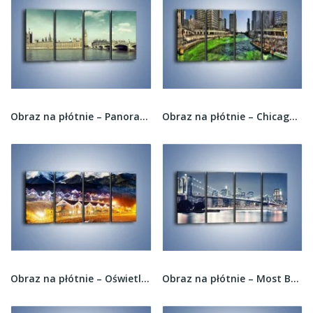
Obraz na płótnie – Panorama Pałacu...
Obraz na płótnie – Chicago River w Dzień św....
Obraz na płótnie – Oświetlone domki pod górami...
Obraz na płótnie – Most Brookliński w jasnych...