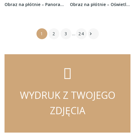
Obraz na płótnie – Panorama miasta w ciągu dnia...
Obraz na płótnie – Oświetlony most w odbiciu...
1
2
3
…
24

WYDRUK Z TWOJEGO
ZDJĘCIA